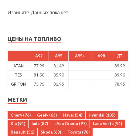
Извините. Данных пока нет.
ЦЕНЫ НА ТОПЛИВО
A92
A95
A95+
A98
ДТ
ATAN
77.99
81.49
89.99
TES
81.50
85.90
89.90
GRIFON
75.95
81.95
78.95
МЕТКИ
Chery
(76)
Geely
(63)
Haval
(54)
Hyundai
(105)
Kia
(91)
lada
(87)
LAda Granta
(97)
Lada Vesta
(91)
Renault
(51)
Skoda
(69)
Toyota
(78)