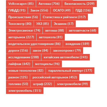
Volkswagen
(85)
Автоваз
(706)
Безопасность
(209)
ГИБДД
(91)
Закон
(556)
ОСАГО
(49)
ПДД
(136)
Происшествия
(56)
Статистика и рейтинги
(317)
Техосмотр
(80)
УАЗ
(85)
Экзамен
(57)
Электросамокат
(74)
автоваз
(88)
автозапчасти
(68)
авторынок
(227)
автошкола
(81)
водительское удостоверение
(86)
вождение
(189)
дороги
(156)
закон
(84)
законопроект
(79)
исследование
(288)
китайские автомобили
(241)
лайфхак
(642)
мотоциклы
(96)
новые технологии
(82)
параллельный импорт
(177)
разное
(125)
российский авторынок
(452)
топливо
(50)
штраф
(232)
электромобили
(99)
электромобиль
(151)