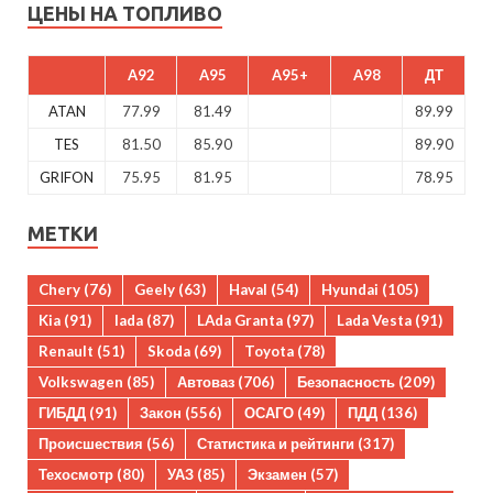
ЦЕНЫ НА ТОПЛИВО
A92
A95
A95+
A98
ДТ
ATAN
77.99
81.49
89.99
TES
81.50
85.90
89.90
GRIFON
75.95
81.95
78.95
МЕТКИ
Chery
(76)
Geely
(63)
Haval
(54)
Hyundai
(105)
Kia
(91)
lada
(87)
LAda Granta
(97)
Lada Vesta
(91)
Renault
(51)
Skoda
(69)
Toyota
(78)
Volkswagen
(85)
Автоваз
(706)
Безопасность
(209)
ГИБДД
(91)
Закон
(556)
ОСАГО
(49)
ПДД
(136)
Происшествия
(56)
Статистика и рейтинги
(317)
Техосмотр
(80)
УАЗ
(85)
Экзамен
(57)