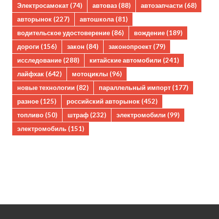
Электросамокат
(74)
автоваз
(88)
автозапчасти
(68)
авторынок
(227)
автошкола
(81)
водительское удостоверение
(86)
вождение
(189)
дороги
(156)
закон
(84)
законопроект
(79)
исследование
(288)
китайские автомобили
(241)
лайфхак
(642)
мотоциклы
(96)
новые технологии
(82)
параллельный импорт
(177)
разное
(125)
российский авторынок
(452)
топливо
(50)
штраф
(232)
электромобили
(99)
электромобиль
(151)