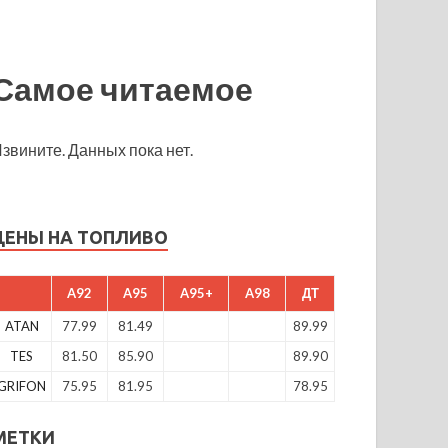
Самое читаемое
звините. Данных пока нет.
ЦЕНЫ НА ТОПЛИВО
A92
A95
A95+
A98
ДТ
ATAN
77.99
81.49
89.99
TES
81.50
85.90
89.90
GRIFON
75.95
81.95
78.95
МЕТКИ