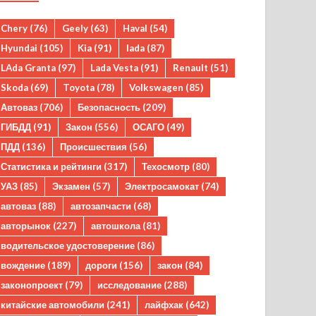
Chery
(76)
Geely
(63)
Haval
(54)
Hyundai
(105)
Kia
(91)
lada
(87)
LAda Granta
(97)
Lada Vesta
(91)
Renault
(51)
Skoda
(69)
Toyota
(78)
Volkswagen
(85)
Автоваз
(706)
Безопасность
(209)
ГИБДД
(91)
Закон
(556)
ОСАГО
(49)
ПДД
(136)
Происшествия
(56)
Статистика и рейтинги
(317)
Техосмотр
(80)
УАЗ
(85)
Экзамен
(57)
Электросамокат
(74)
автоваз
(88)
автозапчасти
(68)
авторынок
(227)
автошкола
(81)
водительское удостоверение
(86)
вождение
(189)
дороги
(156)
закон
(84)
законопроект
(79)
исследование
(288)
китайские автомобили
(241)
лайфхак
(642)