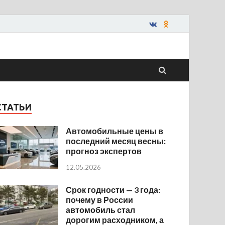
СТАТЬИ
Автомобильные цены в
последний месяц весны:
прогноз экспертов
12.05.2026
Срок годности — 3 года:
почему в России
автомобиль стал
дорогим расходником, а