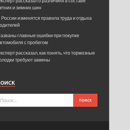
ксперт рассказал о различиях в составе
етних и зимних шин
 России изменятся правила труда и отдыха
одителей
азваны главные ошибки при покупке
втомобиля с пробегом
ксперт рассказал, как понять, что тормозные
олодки требуют замены
ПОИСК