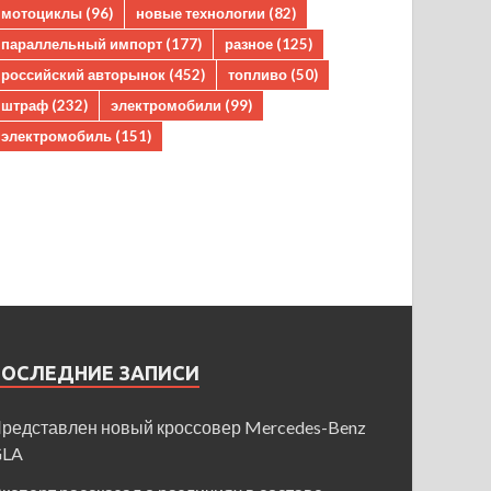
мотоциклы
(96)
новые технологии
(82)
параллельный импорт
(177)
разное
(125)
российский авторынок
(452)
топливо
(50)
штраф
(232)
электромобили
(99)
электромобиль
(151)
ПОСЛЕДНИЕ ЗАПИСИ
редставлен новый кроссовер Mercedes-Benz
GLA