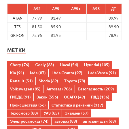
A92
A95
A95+
A98
ДТ
ATAN
77.99
81.49
89.99
TES
81.50
85.90
89.90
GRIFON
75.95
81.95
78.95
МЕТКИ
Chery
(76)
Geely
(63)
Haval
(54)
Hyundai
(105)
Kia
(91)
lada
(87)
LAda Granta
(97)
Lada Vesta
(91)
Renault
(51)
Skoda
(69)
Toyota
(78)
Volkswagen
(85)
Автоваз
(706)
Безопасность
(209)
ГИБДД
(91)
Закон
(556)
ОСАГО
(49)
ПДД
(136)
Происшествия
(56)
Статистика и рейтинги
(317)
Техосмотр
(80)
УАЗ
(85)
Экзамен
(57)
Электросамокат
(74)
автоваз
(88)
автозапчасти
(68)