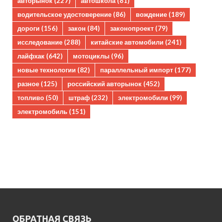
авторынок
(227)
автошкола
(81)
водительское удостоверение
(86)
вождение
(189)
дороги
(156)
закон
(84)
законопроект
(79)
исследование
(288)
китайские автомобили
(241)
лайфхак
(642)
мотоциклы
(96)
новые технологии
(82)
параллельный импорт
(177)
разное
(125)
российский авторынок
(452)
топливо
(50)
штраф
(232)
электромобили
(99)
электромобиль
(151)
ОБРАТНАЯ СВЯЗЬ