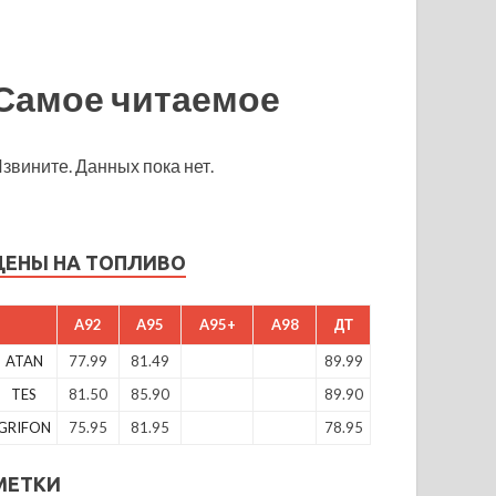
Самое читаемое
звините. Данных пока нет.
ЦЕНЫ НА ТОПЛИВО
A92
A95
A95+
A98
ДТ
ATAN
77.99
81.49
89.99
TES
81.50
85.90
89.90
GRIFON
75.95
81.95
78.95
МЕТКИ