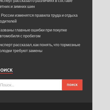
ксперт рассказал о различиях в составе
етних и зимних шин
 России изменятся правила труда и отдыха
одителей
азваны главные ошибки при покупке
втомобиля с пробегом
ксперт рассказал, как понять, что тормозные
олодки требуют замены
ПОИСК