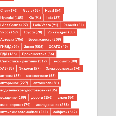
Chery
(76)
Geely
(63)
Haval
(54)
Hyundai
(105)
Kia
(91)
lada
(87)
LAda Granta
(97)
Lada Vesta
(91)
Renault
(51)
Skoda
(69)
Toyota
(78)
Volkswagen
(85)
Автоваз
(706)
Безопасность
(209)
ГИБДД
(91)
Закон
(556)
ОСАГО
(49)
ПДД
(136)
Происшествия
(56)
Статистика и рейтинги
(317)
Техосмотр
(80)
УАЗ
(85)
Экзамен
(57)
Электросамокат
(74)
автоваз
(88)
автозапчасти
(68)
авторынок
(227)
автошкола
(81)
водительское удостоверение
(86)
вождение
(189)
дороги
(156)
закон
(84)
законопроект
(79)
исследование
(288)
китайские автомобили
(241)
лайфхак
(642)