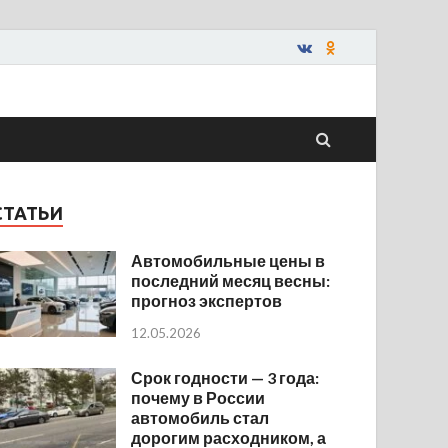
СТАТЬИ
Автомобильные цены в
последний месяц весны:
прогноз экспертов
12.05.2026
Срок годности — 3 года:
почему в России
автомобиль стал
дорогим расходником, а