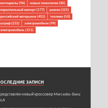
мотоциклы
(96)
новые технологии
(82)
параллельный импорт
(177)
разное
(125)
российский авторынок
(452)
топливо
(50)
штраф
(232)
электромобили
(99)
электромобиль
(151)
ПОСЛЕДНИЕ ЗАПИСИ
редставлен новый кроссовер Mercedes-Benz
GLA