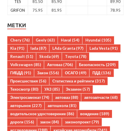
TES
81.50
85.90
89.90
GRIFON
75.95
81.95
78.95
МЕТКИ
Chery
(76)
Geely
(63)
Haval
(54)
Hyundai
(105)
Kia
(91)
lada
(87)
LAda Granta
(97)
Lada Vesta
(91)
Renault
(51)
Skoda
(69)
Toyota
(78)
Volkswagen
(85)
Автоваз
(706)
Безопасность
(209)
ГИБДД
(91)
Закон
(556)
ОСАГО
(49)
ПДД
(136)
Происшествия
(56)
Статистика и рейтинги
(317)
Техосмотр
(80)
УАЗ
(85)
Экзамен
(57)
Электросамокат
(74)
автоваз
(88)
автозапчасти
(68)
авторынок
(227)
автошкола
(81)
водительское удостоверение
(86)
вождение
(189)
дороги
(156)
закон
(84)
законопроект
(79)
исследование
(288)
китайские автомобили
(241)