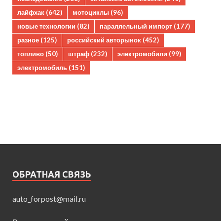
лайфхак
(642)
мотоциклы
(96)
новые технологии
(82)
параллельный импорт
(177)
разное
(125)
российский авторынок
(452)
топливо
(50)
штраф
(232)
электромобили
(99)
электромобиль
(151)
ОБРАТНАЯ СВЯЗЬ
auto_forpost@mail.ru