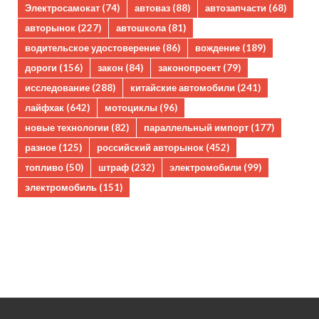
Электросамокат
(74)
автоваз
(88)
автозапчасти
(68)
авторынок
(227)
автошкола
(81)
водительское удостоверение
(86)
вождение
(189)
дороги
(156)
закон
(84)
законопроект
(79)
исследование
(288)
китайские автомобили
(241)
лайфхак
(642)
мотоциклы
(96)
новые технологии
(82)
параллельный импорт
(177)
разное
(125)
российский авторынок
(452)
топливо
(50)
штраф
(232)
электромобили
(99)
электромобиль
(151)