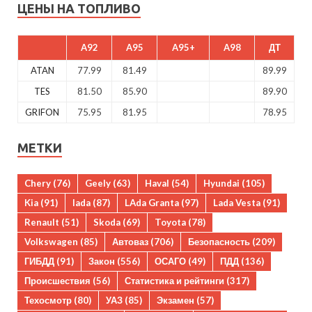
ЦЕНЫ НА ТОПЛИВО
A92
A95
A95+
A98
ДТ
ATAN
77.99
81.49
89.99
TES
81.50
85.90
89.90
GRIFON
75.95
81.95
78.95
МЕТКИ
Chery
(76)
Geely
(63)
Haval
(54)
Hyundai
(105)
Kia
(91)
lada
(87)
LAda Granta
(97)
Lada Vesta
(91)
Renault
(51)
Skoda
(69)
Toyota
(78)
Volkswagen
(85)
Автоваз
(706)
Безопасность
(209)
ГИБДД
(91)
Закон
(556)
ОСАГО
(49)
ПДД
(136)
Происшествия
(56)
Статистика и рейтинги
(317)
Техосмотр
(80)
УАЗ
(85)
Экзамен
(57)