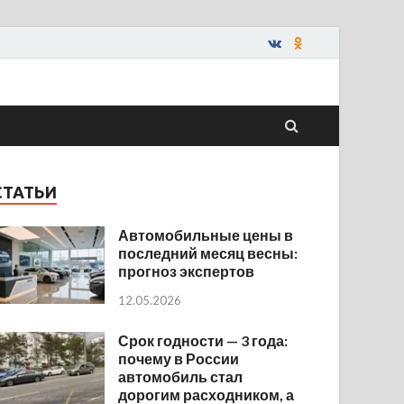
СТАТЬИ
Автомобильные цены в
последний месяц весны:
прогноз экспертов
12.05.2026
Срок годности — 3 года:
почему в России
автомобиль стал
дорогим расходником, а