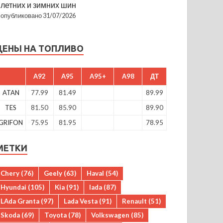
летних и зимних шин
опубликовано 31/07/2026
ЦЕНЫ НА ТОПЛИВО
A92
A95
A95+
A98
ДТ
ATAN
77.99
81.49
89.99
TES
81.50
85.90
89.90
GRIFON
75.95
81.95
78.95
МЕТКИ
Chery
(76)
Geely
(63)
Haval
(54)
Hyundai
(105)
Kia
(91)
lada
(87)
LAda Granta
(97)
Lada Vesta
(91)
Renault
(51)
Skoda
(69)
Toyota
(78)
Volkswagen
(85)