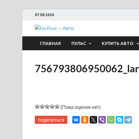
07.08.2026
ForPost —
ГЛАВНАЯ
ПУЛЬС
КУПИТЬ АВТО
756793806950062_lar
(Пока оценок нет)
поделиться