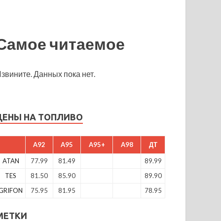
Самое читаемое
звините. Данных пока нет.
ЦЕНЫ НА ТОПЛИВО
A92
A95
A95+
A98
ДТ
ATAN
77.99
81.49
89.99
TES
81.50
85.90
89.90
GRIFON
75.95
81.95
78.95
МЕТКИ