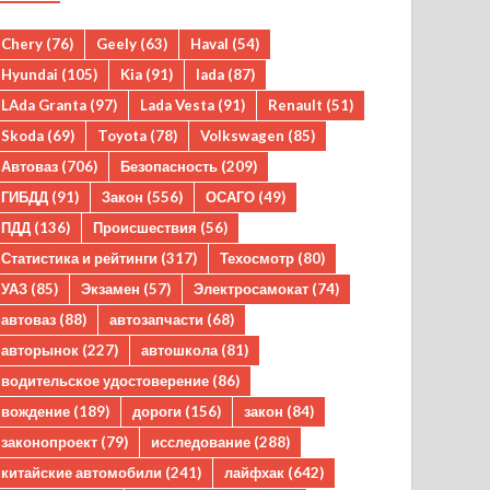
Chery
(76)
Geely
(63)
Haval
(54)
Hyundai
(105)
Kia
(91)
lada
(87)
LAda Granta
(97)
Lada Vesta
(91)
Renault
(51)
Skoda
(69)
Toyota
(78)
Volkswagen
(85)
Автоваз
(706)
Безопасность
(209)
ГИБДД
(91)
Закон
(556)
ОСАГО
(49)
ПДД
(136)
Происшествия
(56)
Статистика и рейтинги
(317)
Техосмотр
(80)
УАЗ
(85)
Экзамен
(57)
Электросамокат
(74)
автоваз
(88)
автозапчасти
(68)
авторынок
(227)
автошкола
(81)
водительское удостоверение
(86)
вождение
(189)
дороги
(156)
закон
(84)
законопроект
(79)
исследование
(288)
китайские автомобили
(241)
лайфхак
(642)