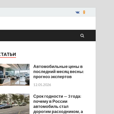
СТАТЬИ
Автомобильные цены в
последний месяц весны:
прогноз экспертов
12.05.2026
Срок годности — 3 года:
почему в России
автомобиль стал
дорогим расходником, а