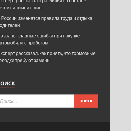
ксперт рассказал о различиях в составе
етних и зимних шин
 России изменятся правила труда и отдыха
одителей
азваны главные ошибки при покупке
втомобиля с пробегом
ксперт рассказал, как понять, что тормозные
олодки требуют замены
ПОИСК