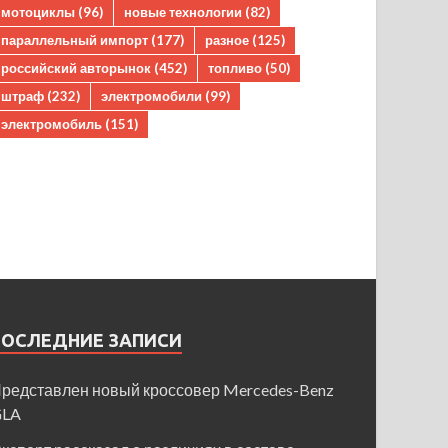
мотоциклы
(96)
новые технологии
(82)
параллельный импорт
(177)
разное
(125)
российский авторынок
(452)
топливо
(50)
штраф
(232)
электромобили
(99)
электромобиль
(151)
ПОСЛЕДНИЕ ЗАПИСИ
редставлен новый кроссовер Mercedes-Benz
GLA