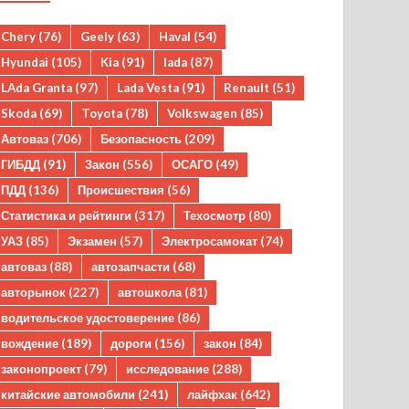
Chery
(76)
Geely
(63)
Haval
(54)
Hyundai
(105)
Kia
(91)
lada
(87)
LAda Granta
(97)
Lada Vesta
(91)
Renault
(51)
Skoda
(69)
Toyota
(78)
Volkswagen
(85)
Автоваз
(706)
Безопасность
(209)
ГИБДД
(91)
Закон
(556)
ОСАГО
(49)
ПДД
(136)
Происшествия
(56)
Статистика и рейтинги
(317)
Техосмотр
(80)
УАЗ
(85)
Экзамен
(57)
Электросамокат
(74)
автоваз
(88)
автозапчасти
(68)
авторынок
(227)
автошкола
(81)
водительское удостоверение
(86)
вождение
(189)
дороги
(156)
закон
(84)
законопроект
(79)
исследование
(288)
китайские автомобили
(241)
лайфхак
(642)