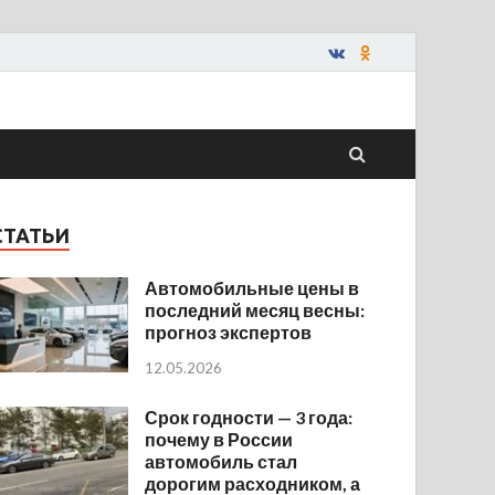
СТАТЬИ
Автомобильные цены в
последний месяц весны:
прогноз экспертов
12.05.2026
Срок годности — 3 года:
почему в России
автомобиль стал
дорогим расходником, а