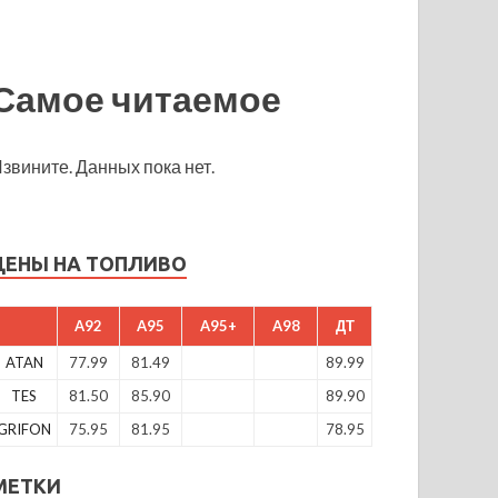
Самое читаемое
звините. Данных пока нет.
ЦЕНЫ НА ТОПЛИВО
A92
A95
A95+
A98
ДТ
ATAN
77.99
81.49
89.99
TES
81.50
85.90
89.90
GRIFON
75.95
81.95
78.95
МЕТКИ