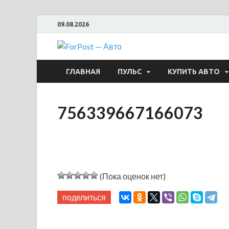
09.08.2026
ForPost —
ГЛАВНАЯ
ПУЛЬС
КУПИТЬ АВТО
756339667166073
(Пока оценок нет)
поделиться