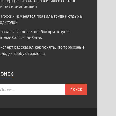
ксперт рассказал о различиях в составе
етних и зимних шин
 России изменятся правила труда и отдыха
одителей
азваны главные ошибки при покупке
втомобиля с пробегом
ксперт рассказал, как понять, что тормозные
олодки требуют замены
ПОИСК