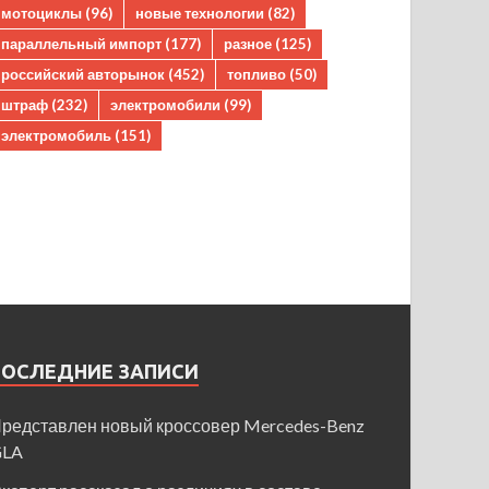
мотоциклы
(96)
новые технологии
(82)
параллельный импорт
(177)
разное
(125)
российский авторынок
(452)
топливо
(50)
штраф
(232)
электромобили
(99)
электромобиль
(151)
ПОСЛЕДНИЕ ЗАПИСИ
редставлен новый кроссовер Mercedes-Benz
GLA