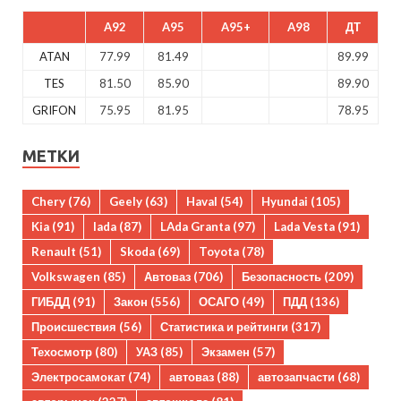
A92
A95
A95+
A98
ДТ
ATAN
77.99
81.49
89.99
TES
81.50
85.90
89.90
GRIFON
75.95
81.95
78.95
МЕТКИ
Chery
(76)
Geely
(63)
Haval
(54)
Hyundai
(105)
Kia
(91)
lada
(87)
LAda Granta
(97)
Lada Vesta
(91)
Renault
(51)
Skoda
(69)
Toyota
(78)
Volkswagen
(85)
Автоваз
(706)
Безопасность
(209)
ГИБДД
(91)
Закон
(556)
ОСАГО
(49)
ПДД
(136)
Происшествия
(56)
Статистика и рейтинги
(317)
Техосмотр
(80)
УАЗ
(85)
Экзамен
(57)
Электросамокат
(74)
автоваз
(88)
автозапчасти
(68)