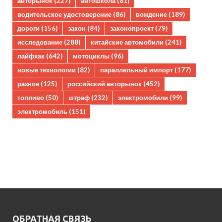
авторынок
(227)
автошкола
(81)
водительское удостоверение
(86)
вождение
(189)
дороги
(156)
закон
(84)
законопроект
(79)
исследование
(288)
китайские автомобили
(241)
лайфхак
(642)
мотоциклы
(96)
новые технологии
(82)
параллельный импорт
(177)
разное
(125)
российский авторынок
(452)
топливо
(50)
штраф
(232)
электромобили
(99)
электромобиль
(151)
ОБРАТНАЯ СВЯЗЬ