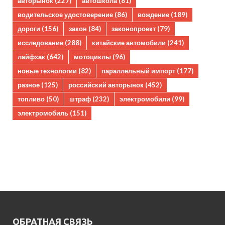
авторынок
(227)
автошкола
(81)
водительское удостоверение
(86)
вождение
(189)
дороги
(156)
закон
(84)
законопроект
(79)
исследование
(288)
китайские автомобили
(241)
лайфхак
(642)
мотоциклы
(96)
новые технологии
(82)
параллельный импорт
(177)
разное
(125)
российский авторынок
(452)
топливо
(50)
штраф
(232)
электромобили
(99)
электромобиль
(151)
ОБРАТНАЯ СВЯЗЬ