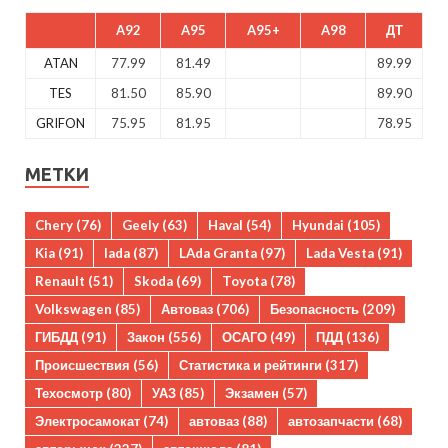
A92
A95
A95+
A98
ДТ
ATAN
77.99
81.49
89.99
TES
81.50
85.90
89.90
GRIFON
75.95
81.95
78.95
МЕТКИ
Chery
(76)
Geely
(63)
Haval
(54)
Hyundai
(105)
Kia
(91)
lada
(87)
LAda Granta
(97)
Lada Vesta
(91)
Renault
(51)
Skoda
(69)
Toyota
(78)
Volkswagen
(85)
Автоваз
(706)
Безопасность
(209)
ГИБДД
(91)
Закон
(556)
ОСАГО
(49)
ПДД
(136)
Происшествия
(56)
Статистика и рейтинги
(317)
Техосмотр
(80)
УАЗ
(85)
Экзамен
(57)
Электросамокат
(74)
автоваз
(88)
автозапчасти
(68)