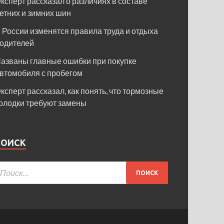
ксперт рассказал о различиях в составе
етних и зимних шин
 России изменятся правила труда и отдыха
одителей
азваны главные ошибки при покупке
втомобиля с пробегом
ксперт рассказал, как понять, что тормозные
олодки требуют замены
ПОИСК