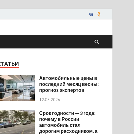
СТАТЬИ
Автомобильные цены в
последний месяц весны:
прогноз экспертов
12.05.2026
Срок годности — 3 года:
почему в России
автомобиль стал
дорогим расходником, а