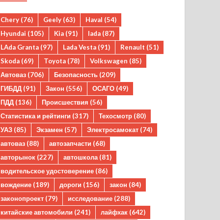
Chery
(76)
Geely
(63)
Haval
(54)
Hyundai
(105)
Kia
(91)
lada
(87)
LAda Granta
(97)
Lada Vesta
(91)
Renault
(51)
Skoda
(69)
Toyota
(78)
Volkswagen
(85)
Автоваз
(706)
Безопасность
(209)
ГИБДД
(91)
Закон
(556)
ОСАГО
(49)
ПДД
(136)
Происшествия
(56)
Статистика и рейтинги
(317)
Техосмотр
(80)
УАЗ
(85)
Экзамен
(57)
Электросамокат
(74)
автоваз
(88)
автозапчасти
(68)
авторынок
(227)
автошкола
(81)
водительское удостоверение
(86)
вождение
(189)
дороги
(156)
закон
(84)
законопроект
(79)
исследование
(288)
китайские автомобили
(241)
лайфхак
(642)