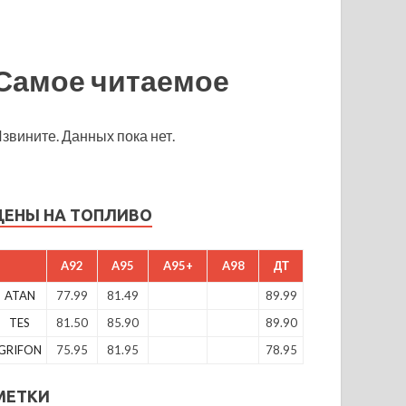
Самое читаемое
звините. Данных пока нет.
ЦЕНЫ НА ТОПЛИВО
A92
A95
A95+
A98
ДТ
ATAN
77.99
81.49
89.99
TES
81.50
85.90
89.90
GRIFON
75.95
81.95
78.95
МЕТКИ