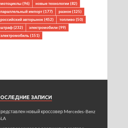
мотоциклы
(96)
новые технологии
(82)
параллельный импорт
(177)
разное
(125)
российский авторынок
(452)
топливо
(50)
штраф
(232)
электромобили
(99)
электромобиль
(151)
ПОСЛЕДНИЕ ЗАПИСИ
редставлен новый кроссовер Mercedes-Benz
GLA