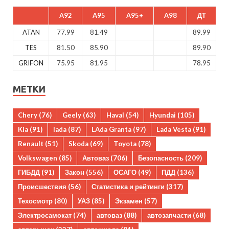
A92
A95
A95+
A98
ДТ
ATAN
77.99
81.49
89.99
TES
81.50
85.90
89.90
GRIFON
75.95
81.95
78.95
МЕТКИ
Chery
(76)
Geely
(63)
Haval
(54)
Hyundai
(105)
Kia
(91)
lada
(87)
LAda Granta
(97)
Lada Vesta
(91)
Renault
(51)
Skoda
(69)
Toyota
(78)
Volkswagen
(85)
Автоваз
(706)
Безопасность
(209)
ГИБДД
(91)
Закон
(556)
ОСАГО
(49)
ПДД
(136)
Происшествия
(56)
Статистика и рейтинги
(317)
Техосмотр
(80)
УАЗ
(85)
Экзамен
(57)
Электросамокат
(74)
автоваз
(88)
автозапчасти
(68)