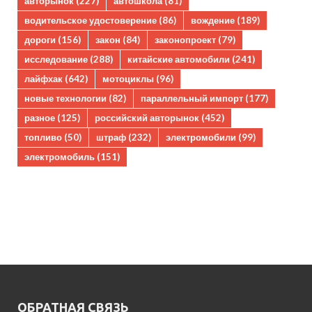
авторынок
(227)
автошкола
(81)
водительское удостоверение
(86)
вождение
(189)
дороги
(156)
закон
(84)
законопроект
(79)
исследование
(288)
китайские автомобили
(241)
лайфхак
(642)
мотоциклы
(96)
новые технологии
(82)
параллельный импорт
(177)
разное
(125)
российский авторынок
(452)
топливо
(50)
штраф
(232)
электромобили
(99)
электромобиль
(151)
ОБРАТНАЯ СВЯЗЬ