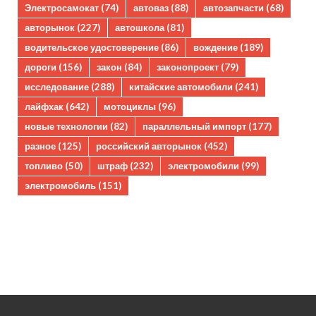
Электросамокат
(74)
автоваз
(88)
автозапчасти
(68)
авторынок
(227)
автошкола
(81)
водительское удостоверение
(86)
вождение
(189)
дороги
(156)
закон
(84)
законопроект
(79)
исследование
(288)
китайские автомобили
(241)
лайфхак
(642)
мотоциклы
(96)
новые технологии
(82)
параллельный импорт
(177)
разное
(125)
российский авторынок
(452)
топливо
(50)
штраф
(232)
электромобили
(99)
электромобиль
(151)