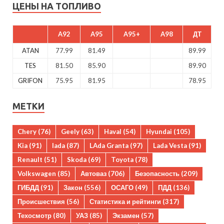
ЦЕНЫ НА ТОПЛИВО
A92
A95
A95+
A98
ДТ
ATAN
77.99
81.49
89.99
TES
81.50
85.90
89.90
GRIFON
75.95
81.95
78.95
МЕТКИ
Chery
(76)
Geely
(63)
Haval
(54)
Hyundai
(105)
Kia
(91)
lada
(87)
LAda Granta
(97)
Lada Vesta
(91)
Renault
(51)
Skoda
(69)
Toyota
(78)
Volkswagen
(85)
Автоваз
(706)
Безопасность
(209)
ГИБДД
(91)
Закон
(556)
ОСАГО
(49)
ПДД
(136)
Происшествия
(56)
Статистика и рейтинги
(317)
Техосмотр
(80)
УАЗ
(85)
Экзамен
(57)