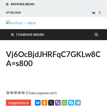
ВЕРХНЕЕ МЕНЮ
07.08.2026
ForPost —
ГЛАВНОЕ МЕНЮ
Авто
Vj6OcBjdJHRFqC7GKLw8C
A=s800
(Пока оценок нет)
поделиться