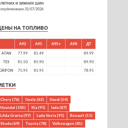
летних и зимних шин
опубликовано 31/07/2026
ЦЕНЫ НА ТОПЛИВО
A92
A95
A95+
A98
ДТ
ATAN
77.99
81.49
89.99
TES
81.50
85.90
89.90
GRIFON
75.95
81.95
78.95
МЕТКИ
Chery
(76)
Geely
(63)
Haval
(54)
Hyundai
(105)
Kia
(91)
lada
(87)
LAda Granta
(97)
Lada Vesta
(91)
Renault
(51)
Skoda
(69)
Toyota
(78)
Volkswagen
(85)