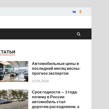
СТАТЬИ
Автомобильные цены в
последний месяц весны:
прогноз экспертов
12.05.2026
Срок годности — 3 года:
почему в России
автомобиль стал
дорогим расходником, а