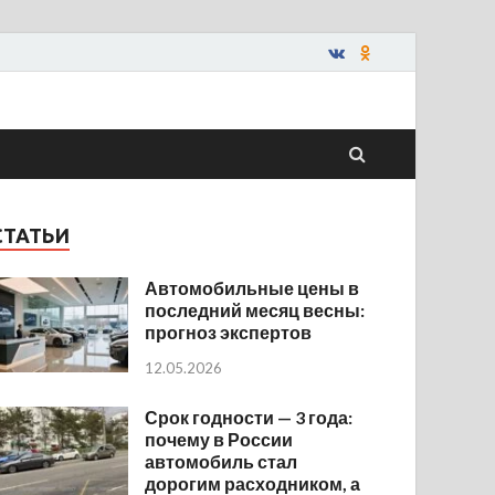
СТАТЬИ
Автомобильные цены в
последний месяц весны:
прогноз экспертов
12.05.2026
Срок годности — 3 года:
почему в России
автомобиль стал
дорогим расходником, а