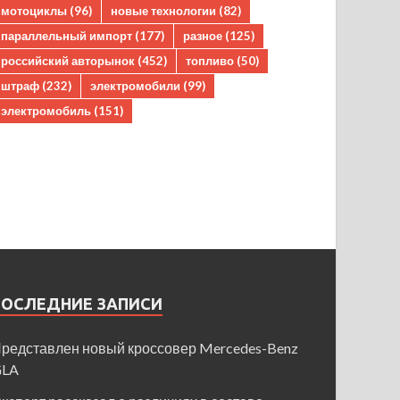
мотоциклы
(96)
новые технологии
(82)
параллельный импорт
(177)
разное
(125)
российский авторынок
(452)
топливо
(50)
штраф
(232)
электромобили
(99)
электромобиль
(151)
ПОСЛЕДНИЕ ЗАПИСИ
редставлен новый кроссовер Mercedes-Benz
GLA