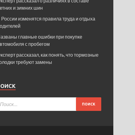
ксперт рассказал о различиях в составе
етних и зимних шин
 России изменятся правила труда и отдыха
одителей
азваны главные ошибки при покупке
втомобиля с пробегом
ксперт рассказал, как понять, что тормозные
олодки требуют замены
ПОИСК