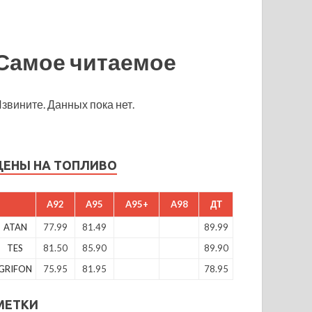
Самое читаемое
звините. Данных пока нет.
ЦЕНЫ НА ТОПЛИВО
A92
A95
A95+
A98
ДТ
ATAN
77.99
81.49
89.99
TES
81.50
85.90
89.90
GRIFON
75.95
81.95
78.95
МЕТКИ