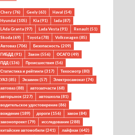
Chery
(76)
Geely
(63)
Haval
(54)
Hyundai
(105)
Kia
(91)
lada
(87)
LAda Granta
(97)
Lada Vesta
(91)
Renault
(51)
Skoda
(69)
Toyota
(78)
Volkswagen
(85)
Автоваз
(706)
Безопасность
(209)
ГИБДД
(91)
Закон
(556)
ОСАГО
(49)
ПДД
(136)
Происшествия
(56)
Статистика и рейтинги
(317)
Техосмотр
(80)
УАЗ
(85)
Экзамен
(57)
Электросамокат
(74)
автоваз
(88)
автозапчасти
(68)
авторынок
(227)
автошкола
(81)
водительское удостоверение
(86)
вождение
(189)
дороги
(156)
закон
(84)
законопроект
(79)
исследование
(288)
китайские автомобили
(241)
лайфхак
(642)