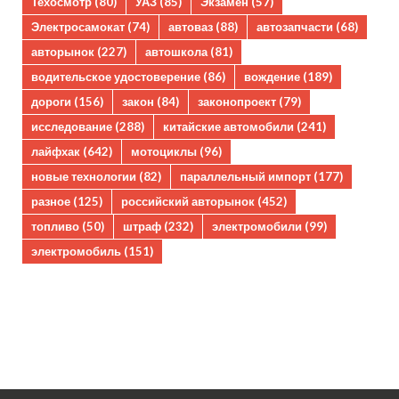
Техосмотр
(80)
УАЗ
(85)
Экзамен
(57)
Электросамокат
(74)
автоваз
(88)
автозапчасти
(68)
авторынок
(227)
автошкола
(81)
водительское удостоверение
(86)
вождение
(189)
дороги
(156)
закон
(84)
законопроект
(79)
исследование
(288)
китайские автомобили
(241)
лайфхак
(642)
мотоциклы
(96)
новые технологии
(82)
параллельный импорт
(177)
разное
(125)
российский авторынок
(452)
топливо
(50)
штраф
(232)
электромобили
(99)
электромобиль
(151)