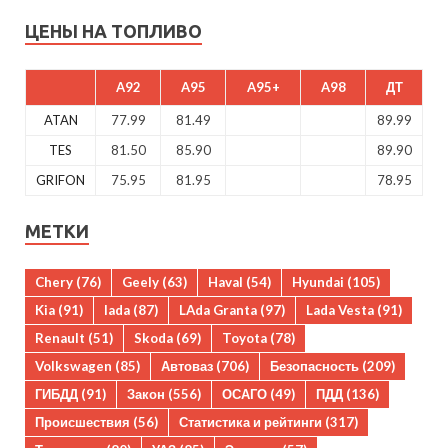
ЦЕНЫ НА ТОПЛИВО
A92
A95
A95+
A98
ДТ
ATAN
77.99
81.49
89.99
TES
81.50
85.90
89.90
GRIFON
75.95
81.95
78.95
МЕТКИ
Chery
(76)
Geely
(63)
Haval
(54)
Hyundai
(105)
Kia
(91)
lada
(87)
LAda Granta
(97)
Lada Vesta
(91)
Renault
(51)
Skoda
(69)
Toyota
(78)
Volkswagen
(85)
Автоваз
(706)
Безопасность
(209)
ГИБДД
(91)
Закон
(556)
ОСАГО
(49)
ПДД
(136)
Происшествия
(56)
Статистика и рейтинги
(317)