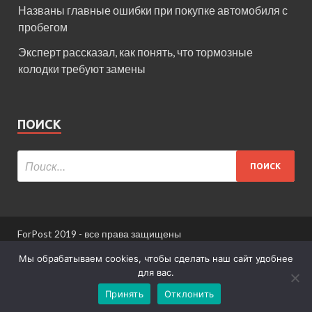
Названы главные ошибки при покупке автомобиля с
пробегом
Эксперт рассказал, как понять, что тормозные
колодки требуют замены
ПОИСК
ForPost 2019 - все права защищены
При использовании материалов сайта ссылка
Мы обрабатываем cookies, чтобы сделать наш сайт удобнее
обязательна.
для вас.
Принять
Отклонить
Информация для пользователей сайта