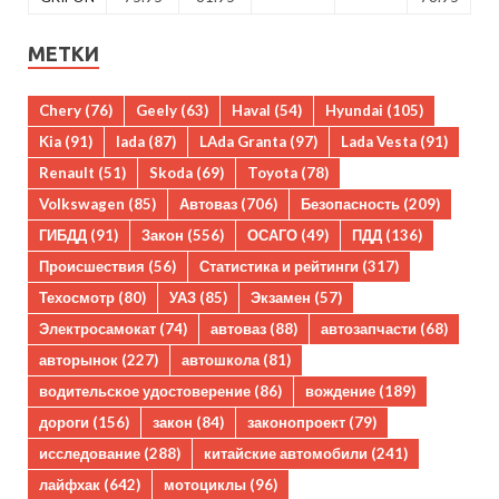
МЕТКИ
Chery
(76)
Geely
(63)
Haval
(54)
Hyundai
(105)
Kia
(91)
lada
(87)
LAda Granta
(97)
Lada Vesta
(91)
Renault
(51)
Skoda
(69)
Toyota
(78)
Volkswagen
(85)
Автоваз
(706)
Безопасность
(209)
ГИБДД
(91)
Закон
(556)
ОСАГО
(49)
ПДД
(136)
Происшествия
(56)
Статистика и рейтинги
(317)
Техосмотр
(80)
УАЗ
(85)
Экзамен
(57)
Электросамокат
(74)
автоваз
(88)
автозапчасти
(68)
авторынок
(227)
автошкола
(81)
водительское удостоверение
(86)
вождение
(189)
дороги
(156)
закон
(84)
законопроект
(79)
исследование
(288)
китайские автомобили
(241)
лайфхак
(642)
мотоциклы
(96)