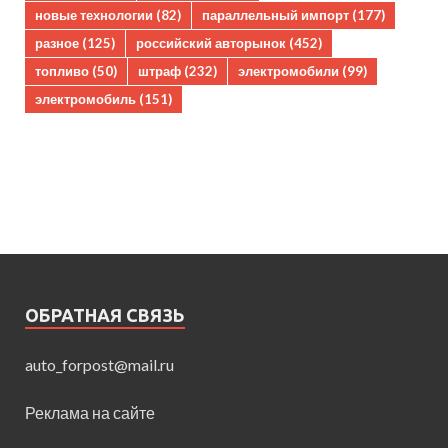
новые технологии
(82)
параллельный импорт
(177)
разное
(125)
российский авторынок
(452)
топливо
(50)
штраф
(232)
электромобили
(99)
электромобиль
(151)
ОБРАТНАЯ СВЯЗЬ
auto_forpost@mail.ru
Реклама на сайте