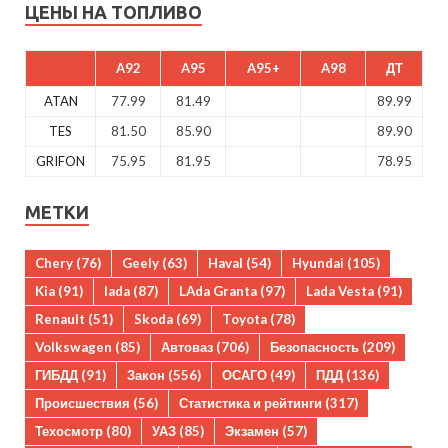
ЦЕНЫ НА ТОПЛИВО
A92
A95
A95+
A98
ДТ
ATAN
77.99
81.49
89.99
TES
81.50
85.90
89.90
GRIFON
75.95
81.95
78.95
МЕТКИ
Chery
(76)
Geely
(63)
Haval
(54)
Hyundai
(105)
Kia
(91)
lada
(87)
LAda Granta
(97)
Lada Vesta
(91)
Renault
(51)
Skoda
(69)
Toyota
(78)
Volkswagen
(85)
Автоваз
(706)
Безопасность
(209)
ГИБДД
(91)
Закон
(556)
ОСАГО
(49)
ПДД
(136)
Происшествия
(56)
Статистика и рейтинги
(317)
Техосмотр
(80)
УАЗ
(85)
Экзамен
(57)