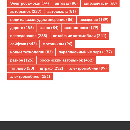
Электросамокат
(74)
автоваз
(88)
автозапчасти
(68)
авторынок
(227)
автошкола
(81)
водительское удостоверение
(86)
вождение
(189)
дороги
(156)
закон
(84)
законопроект
(79)
исследование
(288)
китайские автомобили
(241)
лайфхак
(642)
мотоциклы
(96)
новые технологии
(82)
параллельный импорт
(177)
разное
(125)
российский авторынок
(452)
топливо
(50)
штраф
(232)
электромобили
(99)
электромобиль
(151)