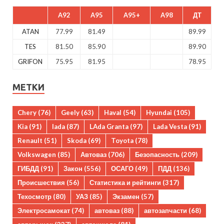
A92
A95
A95+
A98
ДТ
ATAN
77.99
81.49
89.99
TES
81.50
85.90
89.90
GRIFON
75.95
81.95
78.95
МЕТКИ
Chery
(76)
Geely
(63)
Haval
(54)
Hyundai
(105)
Kia
(91)
lada
(87)
LAda Granta
(97)
Lada Vesta
(91)
Renault
(51)
Skoda
(69)
Toyota
(78)
Volkswagen
(85)
Автоваз
(706)
Безопасность
(209)
ГИБДД
(91)
Закон
(556)
ОСАГО
(49)
ПДД
(136)
Происшествия
(56)
Статистика и рейтинги
(317)
Техосмотр
(80)
УАЗ
(85)
Экзамен
(57)
Электросамокат
(74)
автоваз
(88)
автозапчасти
(68)