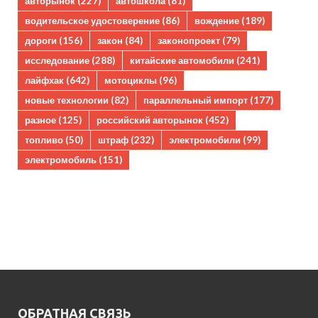
авторынок
(227)
автошкола
(81)
водительское удостоверение
(86)
вождение
(189)
дороги
(156)
закон
(84)
законопроект
(79)
исследование
(288)
китайские автомобили
(241)
лайфхак
(642)
мотоциклы
(96)
новые технологии
(82)
параллельный импорт
(177)
разное
(125)
российский авторынок
(452)
топливо
(50)
штраф
(232)
электромобили
(99)
электромобиль
(151)
ОБРАТНАЯ СВЯЗЬ