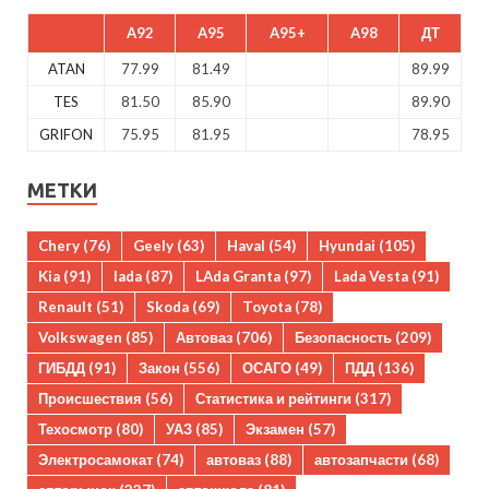
A92
A95
A95+
A98
ДТ
ATAN
77.99
81.49
89.99
TES
81.50
85.90
89.90
GRIFON
75.95
81.95
78.95
МЕТКИ
Chery
(76)
Geely
(63)
Haval
(54)
Hyundai
(105)
Kia
(91)
lada
(87)
LAda Granta
(97)
Lada Vesta
(91)
Renault
(51)
Skoda
(69)
Toyota
(78)
Volkswagen
(85)
Автоваз
(706)
Безопасность
(209)
ГИБДД
(91)
Закон
(556)
ОСАГО
(49)
ПДД
(136)
Происшествия
(56)
Статистика и рейтинги
(317)
Техосмотр
(80)
УАЗ
(85)
Экзамен
(57)
Электросамокат
(74)
автоваз
(88)
автозапчасти
(68)