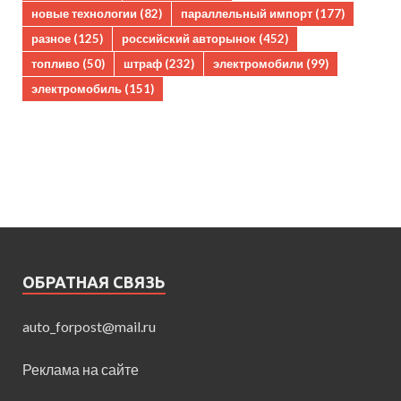
новые технологии
(82)
параллельный импорт
(177)
разное
(125)
российский авторынок
(452)
топливо
(50)
штраф
(232)
электромобили
(99)
электромобиль
(151)
ОБРАТНАЯ СВЯЗЬ
auto_forpost@mail.ru
Реклама на сайте