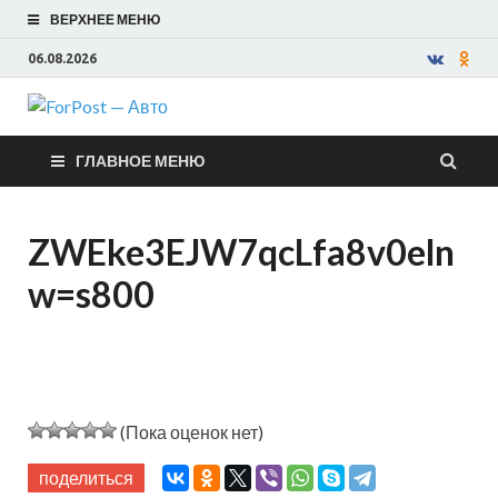
ВЕРХНЕЕ МЕНЮ
06.08.2026
ForPost —
ГЛАВНОЕ МЕНЮ
Авто
ZWEke3EJW7qcLfa8v0eln
w=s800
(Пока оценок нет)
поделиться