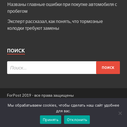
Названы главные ошибки при покупке автомобиля с
пробегом
Эксперт рассказал, как понять, что тормозные
колодки требуют замены
ПОИСК
ForPost 2019 - все права защищены
При использовании материалов сайта ссылка
Мы обрабатываем cookies, чтобы сделать наш сайт удобнее
обязательна.
для вас.
Принять
Отклонить
Информация для пользователей сайта