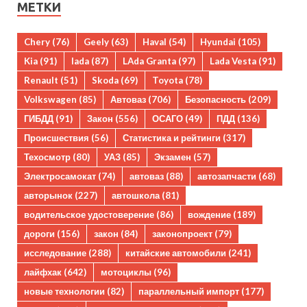
МЕТКИ
Chery
(76)
Geely
(63)
Haval
(54)
Hyundai
(105)
Kia
(91)
lada
(87)
LAda Granta
(97)
Lada Vesta
(91)
Renault
(51)
Skoda
(69)
Toyota
(78)
Volkswagen
(85)
Автоваз
(706)
Безопасность
(209)
ГИБДД
(91)
Закон
(556)
ОСАГО
(49)
ПДД
(136)
Происшествия
(56)
Статистика и рейтинги
(317)
Техосмотр
(80)
УАЗ
(85)
Экзамен
(57)
Электросамокат
(74)
автоваз
(88)
автозапчасти
(68)
авторынок
(227)
автошкола
(81)
водительское удостоверение
(86)
вождение
(189)
дороги
(156)
закон
(84)
законопроект
(79)
исследование
(288)
китайские автомобили
(241)
лайфхак
(642)
мотоциклы
(96)
новые технологии
(82)
параллельный импорт
(177)