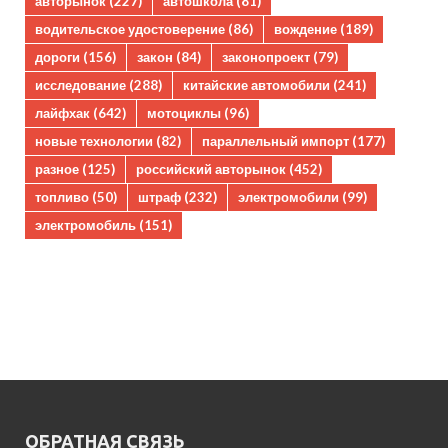
авторынок
(227)
автошкола
(81)
водительское удостоверение
(86)
вождение
(189)
дороги
(156)
закон
(84)
законопроект
(79)
исследование
(288)
китайские автомобили
(241)
лайфхак
(642)
мотоциклы
(96)
новые технологии
(82)
параллельный импорт
(177)
разное
(125)
российский авторынок
(452)
топливо
(50)
штраф
(232)
электромобили
(99)
электромобиль
(151)
ОБРАТНАЯ СВЯЗЬ