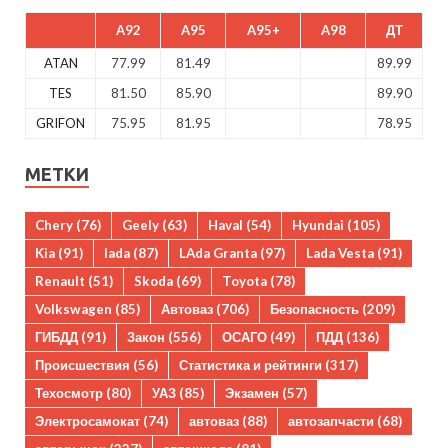
A92
A95
A95+
A98
ДТ
ATAN
77.99
81.49
89.99
TES
81.50
85.90
89.90
GRIFON
75.95
81.95
78.95
МЕТКИ
Chery
(76)
Geely
(63)
Haval
(54)
Hyundai
(105)
Kia
(91)
lada
(87)
LAda Granta
(97)
Lada Vesta
(91)
Renault
(51)
Skoda
(69)
Toyota
(78)
Volkswagen
(85)
Автоваз
(706)
Безопасность
(209)
ГИБДД
(91)
Закон
(556)
ОСАГО
(49)
ПДД
(136)
Происшествия
(56)
Статистика и рейтинги
(317)
Техосмотр
(80)
УАЗ
(85)
Экзамен
(57)
Электросамокат
(74)
автоваз
(88)
автозапчасти
(68)