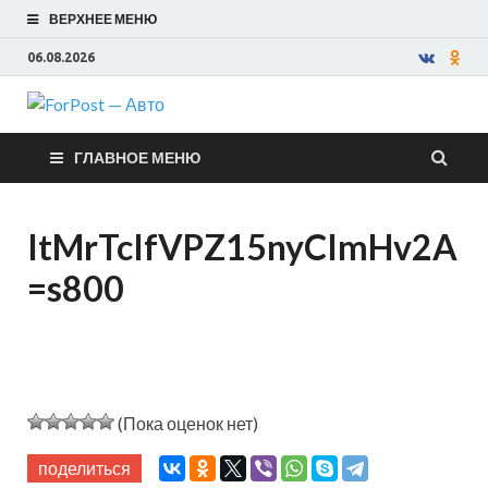
ВЕРХНЕЕ МЕНЮ
06.08.2026
ForPost —
ГЛАВНОЕ МЕНЮ
Авто
ItMrTcIfVPZ15nyCImHv2A
=s800
(Пока оценок нет)
поделиться