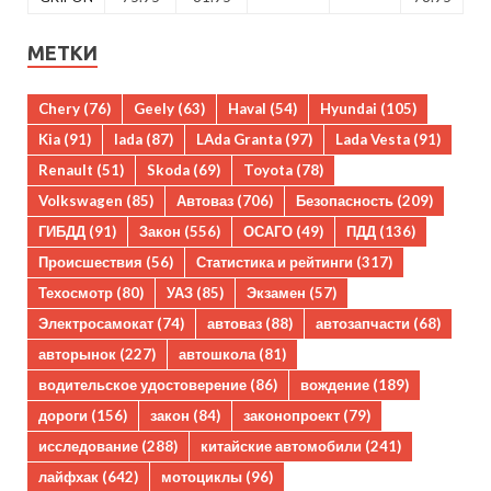
МЕТКИ
Chery
(76)
Geely
(63)
Haval
(54)
Hyundai
(105)
Kia
(91)
lada
(87)
LAda Granta
(97)
Lada Vesta
(91)
Renault
(51)
Skoda
(69)
Toyota
(78)
Volkswagen
(85)
Автоваз
(706)
Безопасность
(209)
ГИБДД
(91)
Закон
(556)
ОСАГО
(49)
ПДД
(136)
Происшествия
(56)
Статистика и рейтинги
(317)
Техосмотр
(80)
УАЗ
(85)
Экзамен
(57)
Электросамокат
(74)
автоваз
(88)
автозапчасти
(68)
авторынок
(227)
автошкола
(81)
водительское удостоверение
(86)
вождение
(189)
дороги
(156)
закон
(84)
законопроект
(79)
исследование
(288)
китайские автомобили
(241)
лайфхак
(642)
мотоциклы
(96)