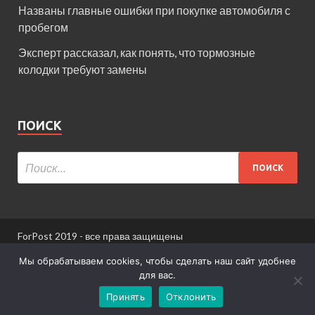
Названы главные ошибки при покупке автомобиля с
пробегом
Эксперт рассказал, как понять, что тормозные
колодки требуют замены
ПОИСК
ForPost 2019 - все права защищены
При использовании материалов сайта ссылка
Мы обрабатываем cookies, чтобы сделать наш сайт удобнее
обязательна.
для вас.
Принять
Отклонить
Информация для пользователей сайта