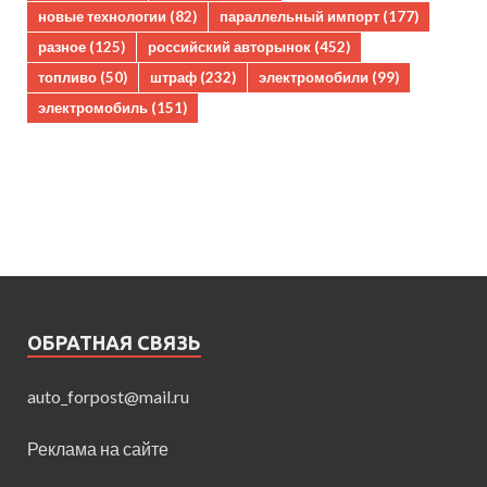
новые технологии
(82)
параллельный импорт
(177)
разное
(125)
российский авторынок
(452)
топливо
(50)
штраф
(232)
электромобили
(99)
электромобиль
(151)
ОБРАТНАЯ СВЯЗЬ
auto_forpost@mail.ru
Реклама на сайте