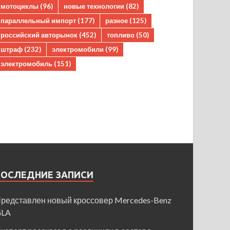
мотоциклы
(96)
новые технологии
(82)
параллельный импорт
(177)
разное
(125)
российский авторынок
(452)
топливо
(50)
штраф
(232)
электромобили
(99)
электромобиль
(151)
ПОСЛЕДНИЕ ЗАПИСИ
редставлен новый кроссовер Mercedes-Benz
GLA