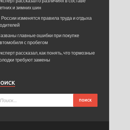
ксперт рассказал о различиях в составе
етних и зимних шин
 России изменятся правила труда и отдыха
одителей
азваны главные ошибки при покупке
втомобиля с пробегом
ксперт рассказал, как понять, что тормозные
олодки требуют замены
ПОИСК