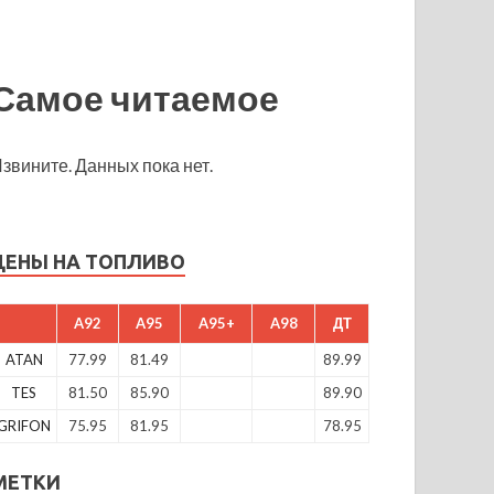
Самое читаемое
звините. Данных пока нет.
ЦЕНЫ НА ТОПЛИВО
A92
A95
A95+
A98
ДТ
ATAN
77.99
81.49
89.99
TES
81.50
85.90
89.90
GRIFON
75.95
81.95
78.95
МЕТКИ