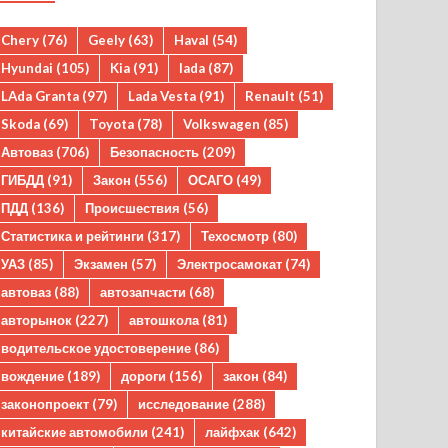
Chery
(76)
Geely
(63)
Haval
(54)
Hyundai
(105)
Kia
(91)
lada
(87)
LAda Granta
(97)
Lada Vesta
(91)
Renault
(51)
Skoda
(69)
Toyota
(78)
Volkswagen
(85)
Автоваз
(706)
Безопасность
(209)
ГИБДД
(91)
Закон
(556)
ОСАГО
(49)
ПДД
(136)
Происшествия
(56)
Статистика и рейтинги
(317)
Техосмотр
(80)
УАЗ
(85)
Экзамен
(57)
Электросамокат
(74)
автоваз
(88)
автозапчасти
(68)
авторынок
(227)
автошкола
(81)
водительское удостоверение
(86)
вождение
(189)
дороги
(156)
закон
(84)
законопроект
(79)
исследование
(288)
китайские автомобили
(241)
лайфхак
(642)