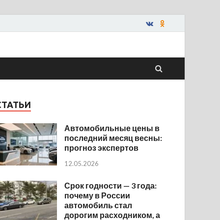
СТАТЬИ
Автомобильные цены в
последний месяц весны:
прогноз экспертов
12.05.2026
Срок годности — 3 года:
почему в России
автомобиль стал
дорогим расходником, а