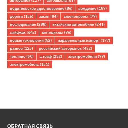
авторынок
(227)
автошкола
(81)
водительское удостоверение
(86)
вождение
(189)
дороги
(156)
закон
(84)
законопроект
(79)
исследование
(288)
китайские автомобили
(241)
лайфхак
(642)
мотоциклы
(96)
новые технологии
(82)
параллельный импорт
(177)
разное
(125)
российский авторынок
(452)
топливо
(50)
штраф
(232)
электромобили
(99)
электромобиль
(151)
ОБРАТНАЯ СВЯЗЬ