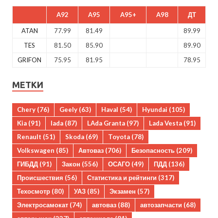
A92
A95
A95+
A98
ДТ
ATAN
77.99
81.49
89.99
TES
81.50
85.90
89.90
GRIFON
75.95
81.95
78.95
МЕТКИ
Chery
(76)
Geely
(63)
Haval
(54)
Hyundai
(105)
Kia
(91)
lada
(87)
LAda Granta
(97)
Lada Vesta
(91)
Renault
(51)
Skoda
(69)
Toyota
(78)
Volkswagen
(85)
Автоваз
(706)
Безопасность
(209)
ГИБДД
(91)
Закон
(556)
ОСАГО
(49)
ПДД
(136)
Происшествия
(56)
Статистика и рейтинги
(317)
Техосмотр
(80)
УАЗ
(85)
Экзамен
(57)
Электросамокат
(74)
автоваз
(88)
автозапчасти
(68)