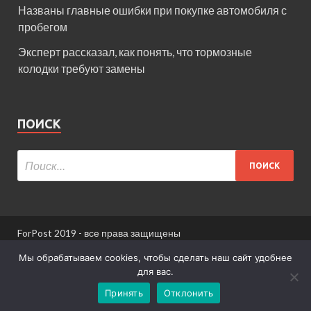
Названы главные ошибки при покупке автомобиля с
пробегом
Эксперт рассказал, как понять, что тормозные
колодки требуют замены
ПОИСК
ForPost 2019 - все права защищены
При использовании материалов сайта ссылка
Мы обрабатываем cookies, чтобы сделать наш сайт удобнее
обязательна.
для вас.
Принять
Отклонить
Информация для пользователей сайта