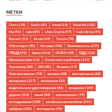
МЕТКИ
Chery
(76)
Geely
(63)
Haval
(54)
Hyundai
(105)
Kia
(91)
lada
(87)
LAda Granta
(97)
Lada Vesta
(91)
Renault
(51)
Skoda
(69)
Toyota
(78)
Volkswagen
(85)
Автоваз
(706)
Безопасность
(209)
ГИБДД
(91)
Закон
(556)
ОСАГО
(49)
ПДД
(136)
Происшествия
(56)
Статистика и рейтинги
(317)
Техосмотр
(80)
УАЗ
(85)
Экзамен
(57)
Электросамокат
(74)
автоваз
(88)
автозапчасти
(68)
авторынок
(227)
автошкола
(81)
водительское удостоверение
(86)
вождение
(189)
дороги
(156)
закон
(84)
законопроект
(79)
исследование
(288)
китайские автомобили
(241)
лайфхак
(642)
мотоциклы
(96)