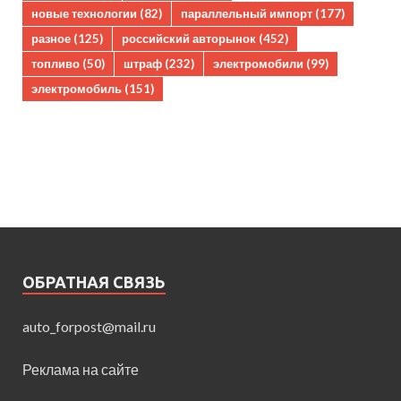
новые технологии
(82)
параллельный импорт
(177)
разное
(125)
российский авторынок
(452)
топливо
(50)
штраф
(232)
электромобили
(99)
электромобиль
(151)
ОБРАТНАЯ СВЯЗЬ
auto_forpost@mail.ru
Реклама на сайте