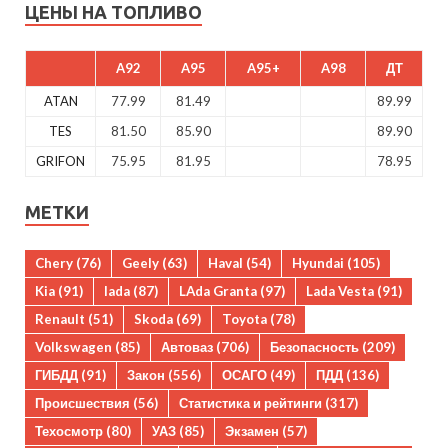
ЦЕНЫ НА ТОПЛИВО
A92
A95
A95+
A98
ДТ
ATAN
77.99
81.49
89.99
TES
81.50
85.90
89.90
GRIFON
75.95
81.95
78.95
МЕТКИ
Chery
(76)
Geely
(63)
Haval
(54)
Hyundai
(105)
Kia
(91)
lada
(87)
LAda Granta
(97)
Lada Vesta
(91)
Renault
(51)
Skoda
(69)
Toyota
(78)
Volkswagen
(85)
Автоваз
(706)
Безопасность
(209)
ГИБДД
(91)
Закон
(556)
ОСАГО
(49)
ПДД
(136)
Происшествия
(56)
Статистика и рейтинги
(317)
Техосмотр
(80)
УАЗ
(85)
Экзамен
(57)