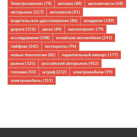
Электросамокат
(74)
автоваз
(88)
автозапчасти
(68)
авторынок
(227)
автошкола
(81)
водительское удостоверение
(86)
вождение
(189)
дороги
(156)
закон
(84)
законопроект
(79)
исследование
(288)
китайские автомобили
(241)
лайфхак
(642)
мотоциклы
(96)
новые технологии
(82)
параллельный импорт
(177)
разное
(125)
российский авторынок
(452)
топливо
(50)
штраф
(232)
электромобили
(99)
электромобиль
(151)