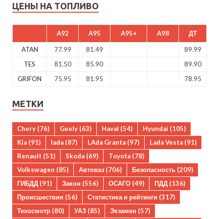
ЦЕНЫ НА ТОПЛИВО
A92
A95
A95+
A98
ДТ
ATAN
77.99
81.49
89.99
TES
81.50
85.90
89.90
GRIFON
75.95
81.95
78.95
МЕТКИ
Chery
(76)
Geely
(63)
Haval
(54)
Hyundai
(105)
Kia
(91)
lada
(87)
LAda Granta
(97)
Lada Vesta
(91)
Renault
(51)
Skoda
(69)
Toyota
(78)
Volkswagen
(85)
Автоваз
(706)
Безопасность
(209)
ГИБДД
(91)
Закон
(556)
ОСАГО
(49)
ПДД
(136)
Происшествия
(56)
Статистика и рейтинги
(317)
Техосмотр
(80)
УАЗ
(85)
Экзамен
(57)