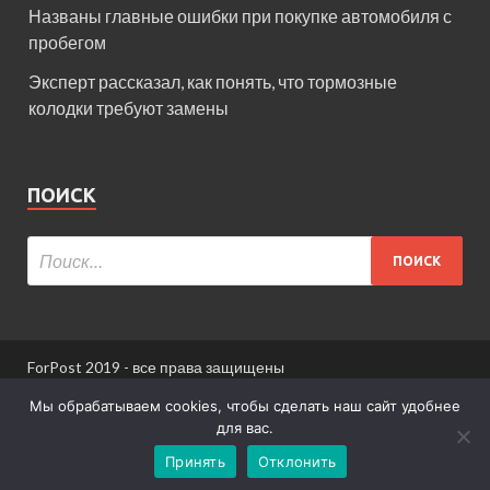
Названы главные ошибки при покупке автомобиля с
пробегом
Эксперт рассказал, как понять, что тормозные
колодки требуют замены
ПОИСК
ForPost 2019 - все права защищены
При использовании материалов сайта ссылка
Мы обрабатываем cookies, чтобы сделать наш сайт удобнее
обязательна.
для вас.
Принять
Отклонить
Информация для пользователей сайта