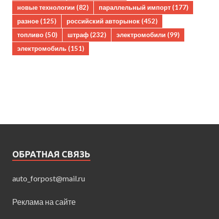
новые технологии
(82)
параллельный импорт
(177)
разное
(125)
российский авторынок
(452)
топливо
(50)
штраф
(232)
электромобили
(99)
электромобиль
(151)
ОБРАТНАЯ СВЯЗЬ
auto_forpost@mail.ru
Реклама на сайте