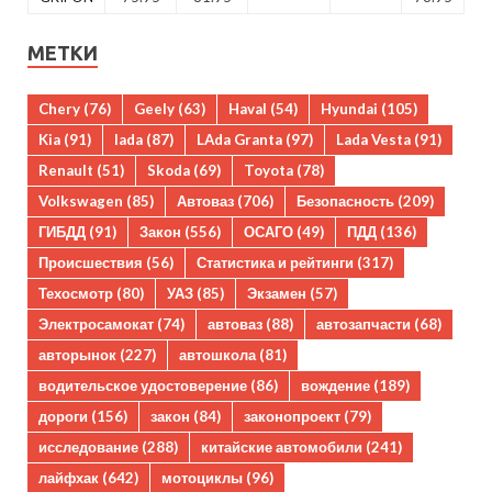
МЕТКИ
Chery
(76)
Geely
(63)
Haval
(54)
Hyundai
(105)
Kia
(91)
lada
(87)
LAda Granta
(97)
Lada Vesta
(91)
Renault
(51)
Skoda
(69)
Toyota
(78)
Volkswagen
(85)
Автоваз
(706)
Безопасность
(209)
ГИБДД
(91)
Закон
(556)
ОСАГО
(49)
ПДД
(136)
Происшествия
(56)
Статистика и рейтинги
(317)
Техосмотр
(80)
УАЗ
(85)
Экзамен
(57)
Электросамокат
(74)
автоваз
(88)
автозапчасти
(68)
авторынок
(227)
автошкола
(81)
водительское удостоверение
(86)
вождение
(189)
дороги
(156)
закон
(84)
законопроект
(79)
исследование
(288)
китайские автомобили
(241)
лайфхак
(642)
мотоциклы
(96)