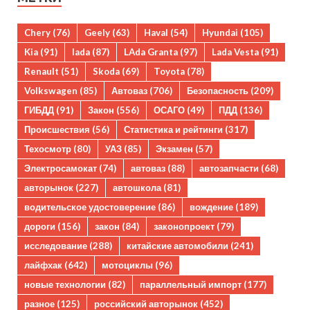
Chery
(76)
Geely
(63)
Haval
(54)
Hyundai
(105)
Kia
(91)
lada
(87)
LAda Granta
(97)
Lada Vesta
(91)
Renault
(51)
Skoda
(69)
Toyota
(78)
Volkswagen
(85)
Автоваз
(706)
Безопасность
(209)
ГИБДД
(91)
Закон
(556)
ОСАГО
(49)
ПДД
(136)
Происшествия
(56)
Статистика и рейтинги
(317)
Техосмотр
(80)
УАЗ
(85)
Экзамен
(57)
Электросамокат
(74)
автоваз
(88)
автозапчасти
(68)
авторынок
(227)
автошкола
(81)
водительское удостоверение
(86)
вождение
(189)
дороги
(156)
закон
(84)
законопроект
(79)
исследование
(288)
китайские автомобили
(241)
лайфхак
(642)
мотоциклы
(96)
новые технологии
(82)
параллельный импорт
(177)
разное
(125)
российский авторынок
(452)