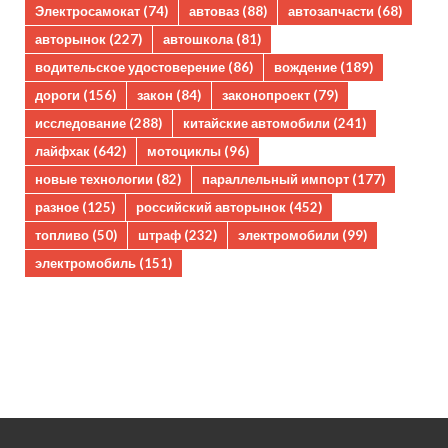
Электросамокат
(74)
автоваз
(88)
автозапчасти
(68)
авторынок
(227)
автошкола
(81)
водительское удостоверение
(86)
вождение
(189)
дороги
(156)
закон
(84)
законопроект
(79)
исследование
(288)
китайские автомобили
(241)
лайфхак
(642)
мотоциклы
(96)
новые технологии
(82)
параллельный импорт
(177)
разное
(125)
российский авторынок
(452)
топливо
(50)
штраф
(232)
электромобили
(99)
электромобиль
(151)