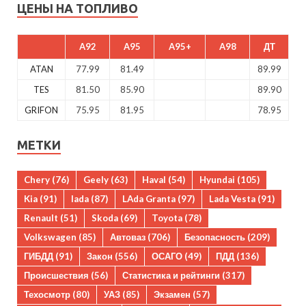
ЦЕНЫ НА ТОПЛИВО
A92
A95
A95+
A98
ДТ
ATAN
77.99
81.49
89.99
TES
81.50
85.90
89.90
GRIFON
75.95
81.95
78.95
МЕТКИ
Chery
(76)
Geely
(63)
Haval
(54)
Hyundai
(105)
Kia
(91)
lada
(87)
LAda Granta
(97)
Lada Vesta
(91)
Renault
(51)
Skoda
(69)
Toyota
(78)
Volkswagen
(85)
Автоваз
(706)
Безопасность
(209)
ГИБДД
(91)
Закон
(556)
ОСАГО
(49)
ПДД
(136)
Происшествия
(56)
Статистика и рейтинги
(317)
Техосмотр
(80)
УАЗ
(85)
Экзамен
(57)