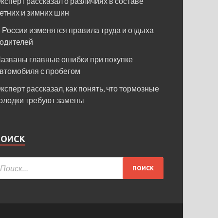
ксперт рассказал о различиях в составе
етних и зимних шин
 России изменятся правила труда и отдыха
одителей
азваны главные ошибки при покупке
втомобиля с пробегом
ксперт рассказал, как понять, что тормозные
олодки требуют замены
ПОИСК