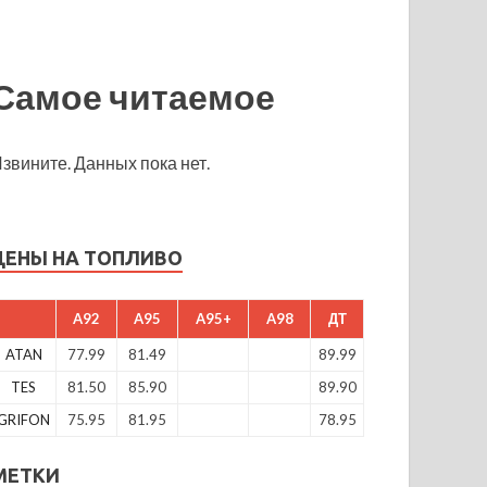
Самое читаемое
звините. Данных пока нет.
ЦЕНЫ НА ТОПЛИВО
A92
A95
A95+
A98
ДТ
ATAN
77.99
81.49
89.99
TES
81.50
85.90
89.90
GRIFON
75.95
81.95
78.95
МЕТКИ