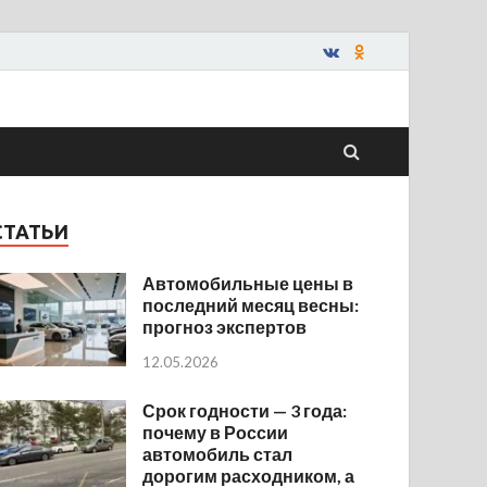
СТАТЬИ
Автомобильные цены в
последний месяц весны:
прогноз экспертов
12.05.2026
Срок годности — 3 года:
почему в России
автомобиль стал
дорогим расходником, а