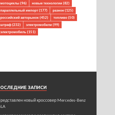
мотоциклы
(96)
новые технологии
(82)
параллельный импорт
(177)
разное
(125)
российский авторынок
(452)
топливо
(50)
штраф
(232)
электромобили
(99)
электромобиль
(151)
ПОСЛЕДНИЕ ЗАПИСИ
редставлен новый кроссовер Mercedes-Benz
GLA