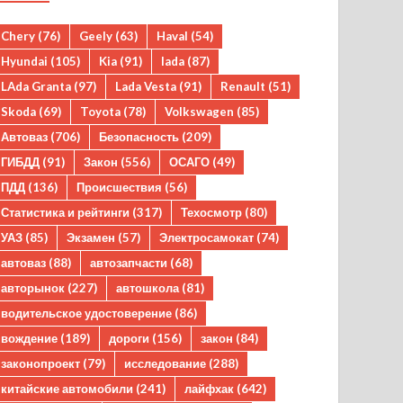
Chery
(76)
Geely
(63)
Haval
(54)
Hyundai
(105)
Kia
(91)
lada
(87)
LAda Granta
(97)
Lada Vesta
(91)
Renault
(51)
Skoda
(69)
Toyota
(78)
Volkswagen
(85)
Автоваз
(706)
Безопасность
(209)
ГИБДД
(91)
Закон
(556)
ОСАГО
(49)
ПДД
(136)
Происшествия
(56)
Статистика и рейтинги
(317)
Техосмотр
(80)
УАЗ
(85)
Экзамен
(57)
Электросамокат
(74)
автоваз
(88)
автозапчасти
(68)
авторынок
(227)
автошкола
(81)
водительское удостоверение
(86)
вождение
(189)
дороги
(156)
закон
(84)
законопроект
(79)
исследование
(288)
китайские автомобили
(241)
лайфхак
(642)