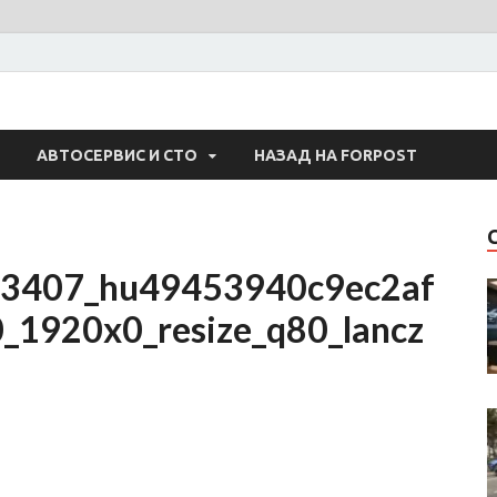
 Авто
АВТОСЕРВИС И СТО
НАЗАД НА FORPOST
3407_hu49453940c9ec2af
1920x0_resize_q80_lancz