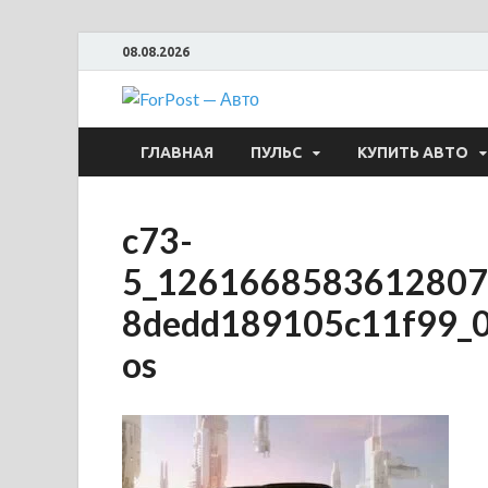
08.08.2026
ForPost —
ГЛАВНАЯ
ПУЛЬС
КУПИТЬ АВТО
c73-
5_1261668583612807
8dedd189105c11f99_0_
os