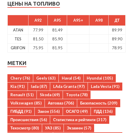
ЦЕНЫ НА ТОПЛИВО
A92
A95
A95+
A98
ДТ
ATAN
77.99
81.49
89.99
TES
81.50
85.90
89.90
GRIFON
75.95
81.95
78.95
МЕТКИ
Chery
(76)
Geely
(63)
Haval
(54)
Hyundai
(105)
Kia
(91)
lada
(87)
LAda Granta
(97)
Lada Vesta
(91)
Renault
(51)
Skoda
(69)
Toyota
(78)
Volkswagen
(85)
Автоваз
(706)
Безопасность
(209)
ГИБДД
(91)
Закон
(556)
ОСАГО
(49)
ПДД
(136)
Происшествия
(56)
Статистика и рейтинги
(317)
Техосмотр
(80)
УАЗ
(85)
Экзамен
(57)