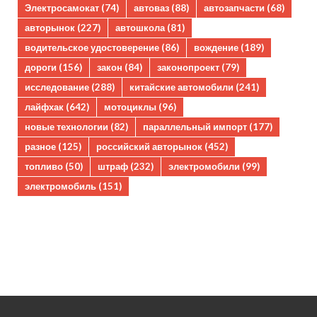
Электросамокат
(74)
автоваз
(88)
автозапчасти
(68)
авторынок
(227)
автошкола
(81)
водительское удостоверение
(86)
вождение
(189)
дороги
(156)
закон
(84)
законопроект
(79)
исследование
(288)
китайские автомобили
(241)
лайфхак
(642)
мотоциклы
(96)
новые технологии
(82)
параллельный импорт
(177)
разное
(125)
российский авторынок
(452)
топливо
(50)
штраф
(232)
электромобили
(99)
электромобиль
(151)