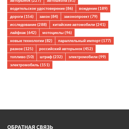
авторынок
(227)
автошкола
(81)
водительское удостоверение
(86)
вождение
(189)
дороги
(156)
закон
(84)
законопроект
(79)
исследование
(288)
китайские автомобили
(241)
лайфхак
(642)
мотоциклы
(96)
новые технологии
(82)
параллельный импорт
(177)
разное
(125)
российский авторынок
(452)
топливо
(50)
штраф
(232)
электромобили
(99)
электромобиль
(151)
ОБРАТНАЯ СВЯЗЬ