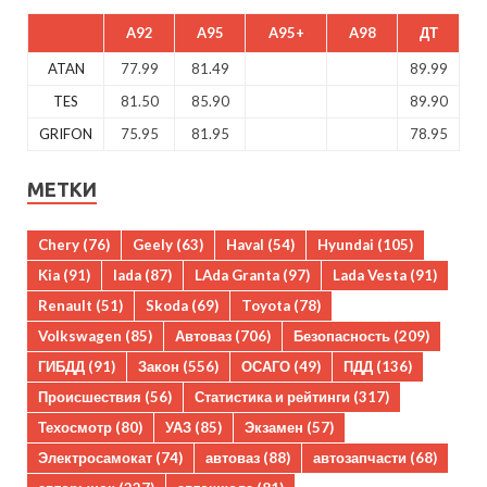
A92
A95
A95+
A98
ДТ
ATAN
77.99
81.49
89.99
TES
81.50
85.90
89.90
GRIFON
75.95
81.95
78.95
МЕТКИ
Chery
(76)
Geely
(63)
Haval
(54)
Hyundai
(105)
Kia
(91)
lada
(87)
LAda Granta
(97)
Lada Vesta
(91)
Renault
(51)
Skoda
(69)
Toyota
(78)
Volkswagen
(85)
Автоваз
(706)
Безопасность
(209)
ГИБДД
(91)
Закон
(556)
ОСАГО
(49)
ПДД
(136)
Происшествия
(56)
Статистика и рейтинги
(317)
Техосмотр
(80)
УАЗ
(85)
Экзамен
(57)
Электросамокат
(74)
автоваз
(88)
автозапчасти
(68)