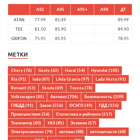
A92
A95
A95+
A98
ДТ
ATAN
77.99
81.49
89.99
TES
81.50
85.90
89.90
GRIFON
75.95
81.95
78.95
МЕТКИ
Chery
(76)
Geely
(63)
Haval
(54)
Hyundai
(105)
Kia
(91)
lada
(87)
LAda Granta
(97)
Lada Vesta
(91)
Renault
(51)
Skoda
(69)
Toyota
(78)
Volkswagen
(85)
Автоваз
(706)
Безопасность
(209)
ГИБДД
(91)
Закон
(556)
ОСАГО
(49)
ПДД
(136)
Происшествия
(56)
Статистика и рейтинги
(317)
Техосмотр
(80)
УАЗ
(85)
Экзамен
(57)
Электросамокат
(74)
автоваз
(88)
автозапчасти
(68)