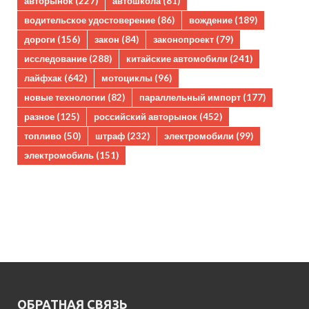
авторынок
(227)
автошкола
(81)
водительское удостоверение
(86)
вождение
(189)
дороги
(156)
закон
(84)
законопроект
(79)
исследование
(288)
китайские автомобили
(241)
лайфхак
(642)
мотоциклы
(96)
новые технологии
(82)
параллельный импорт
(177)
разное
(125)
российский авторынок
(452)
топливо
(50)
штраф
(232)
электромобили
(99)
электромобиль
(151)
ОБРАТНАЯ СВЯЗЬ