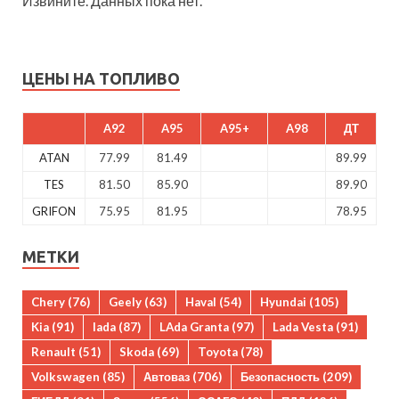
Извините. Данных пока нет.
ЦЕНЫ НА ТОПЛИВО
A92
A95
A95+
A98
ДТ
ATAN
77.99
81.49
89.99
TES
81.50
85.90
89.90
GRIFON
75.95
81.95
78.95
МЕТКИ
Chery
(76)
Geely
(63)
Haval
(54)
Hyundai
(105)
Kia
(91)
lada
(87)
LAda Granta
(97)
Lada Vesta
(91)
Renault
(51)
Skoda
(69)
Toyota
(78)
Volkswagen
(85)
Автоваз
(706)
Безопасность
(209)