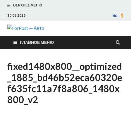
ВЕРХНЕЕ МЕНЮ
10.08.2026
ForPost —
ГЛАВНОЕ МЕНЮ
Авто
fixed1480x800__optimized
_1885_bd46b52eca60320e
f635fc11a7f8a806_1480x
800_v2