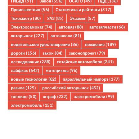
ГИБДД
(91)
Закон
(556)
ОСАГО
(49)
ПДД
(136)
Происшествия
(56)
Статистика и рейтинги
(317)
Техосмотр
(80)
УАЗ
(85)
Экзамен
(57)
Электросамокат
(74)
автоваз
(88)
автозапчасти
(68)
авторынок
(227)
автошкола
(81)
водительское удостоверение
(86)
вождение
(189)
дороги
(156)
закон
(84)
законопроект
(79)
исследование
(288)
китайские автомобили
(241)
лайфхак
(642)
мотоциклы
(96)
новые технологии
(82)
параллельный импорт
(177)
разное
(125)
российский авторынок
(452)
топливо
(50)
штраф
(232)
электромобили
(99)
электромобиль
(151)