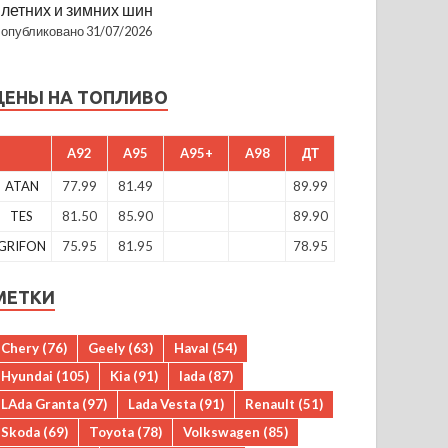
летних и зимних шин
опубликовано 31/07/2026
ЦЕНЫ НА ТОПЛИВО
A92
A95
A95+
A98
ДТ
ATAN
77.99
81.49
89.99
TES
81.50
85.90
89.90
GRIFON
75.95
81.95
78.95
МЕТКИ
Chery
(76)
Geely
(63)
Haval
(54)
Hyundai
(105)
Kia
(91)
lada
(87)
LAda Granta
(97)
Lada Vesta
(91)
Renault
(51)
Skoda
(69)
Toyota
(78)
Volkswagen
(85)