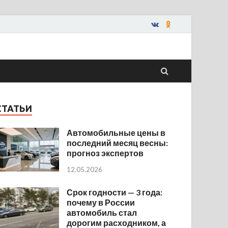
СТАТЬИ
Автомобильные цены в
последний месяц весны:
прогноз экспертов
12.05.2026
Срок годности — 3 года:
почему в России
автомобиль стал
дорогим расходником, а