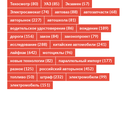
Техосмотр
(80)
УАЗ
(85)
Экзамен
(57)
Электросамокат
(74)
автоваз
(88)
автозапчасти
(68)
авторынок
(227)
автошкола
(81)
водительское удостоверение
(86)
вождение
(189)
дороги
(156)
закон
(84)
законопроект
(79)
исследование
(288)
китайские автомобили
(241)
лайфхак
(642)
мотоциклы
(96)
новые технологии
(82)
параллельный импорт
(177)
разное
(125)
российский авторынок
(452)
топливо
(50)
штраф
(232)
электромобили
(99)
электромобиль
(151)