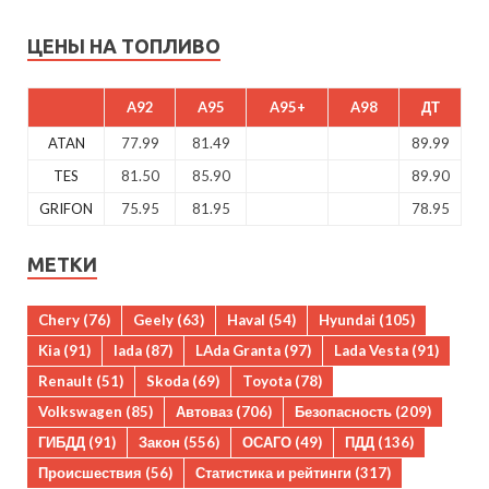
ЦЕНЫ НА ТОПЛИВО
A92
A95
A95+
A98
ДТ
ATAN
77.99
81.49
89.99
TES
81.50
85.90
89.90
GRIFON
75.95
81.95
78.95
МЕТКИ
Chery
(76)
Geely
(63)
Haval
(54)
Hyundai
(105)
Kia
(91)
lada
(87)
LAda Granta
(97)
Lada Vesta
(91)
Renault
(51)
Skoda
(69)
Toyota
(78)
Volkswagen
(85)
Автоваз
(706)
Безопасность
(209)
ГИБДД
(91)
Закон
(556)
ОСАГО
(49)
ПДД
(136)
Происшествия
(56)
Статистика и рейтинги
(317)