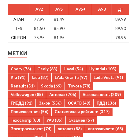
A92
A95
A95+
A98
ДТ
ATAN
77.99
81.49
89.99
TES
81.50
85.90
89.90
GRIFON
75.95
81.95
78.95
МЕТКИ
Chery
(76)
Geely
(63)
Haval
(54)
Hyundai
(105)
Kia
(91)
lada
(87)
LAda Granta
(97)
Lada Vesta
(91)
Renault
(51)
Skoda
(69)
Toyota
(78)
Volkswagen
(85)
Автоваз
(706)
Безопасность
(209)
ГИБДД
(91)
Закон
(556)
ОСАГО
(49)
ПДД
(136)
Происшествия
(56)
Статистика и рейтинги
(317)
Техосмотр
(80)
УАЗ
(85)
Экзамен
(57)
Электросамокат
(74)
автоваз
(88)
автозапчасти
(68)