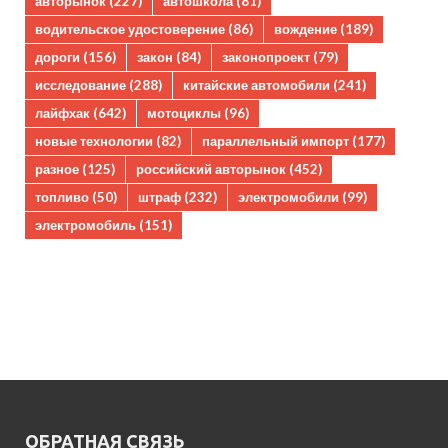
авторынок
(227)
автошкола
(81)
водительское удостоверение
(86)
вождение
(189)
дороги
(156)
закон
(84)
законопроект
(79)
исследование
(288)
китайские автомобили
(241)
лайфхак
(642)
мотоциклы
(96)
новые технологии
(82)
параллельный импорт
(177)
разное
(125)
российский авторынок
(452)
топливо
(50)
штраф
(232)
электромобили
(99)
электромобиль
(151)
ОБРАТНАЯ СВЯЗЬ