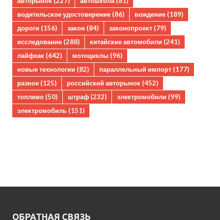
авторынок
(227)
автошкола
(81)
водительское удостоверение
(86)
вождение
(189)
дороги
(156)
закон
(84)
законопроект
(79)
исследование
(288)
китайские автомобили
(241)
лайфхак
(642)
мотоциклы
(96)
новые технологии
(82)
параллельный импорт
(177)
разное
(125)
российский авторынок
(452)
топливо
(50)
штраф
(232)
электромобили
(99)
электромобиль
(151)
ОБРАТНАЯ СВЯЗЬ