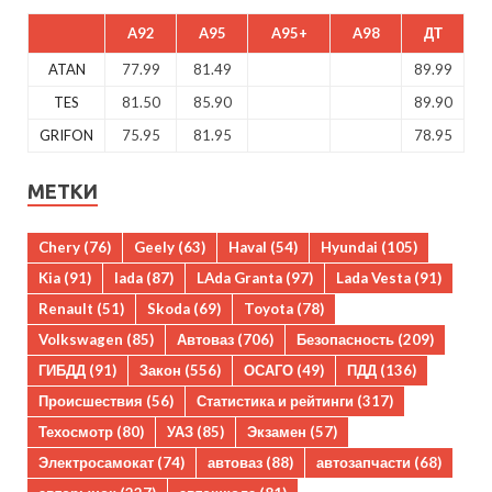
A92
A95
A95+
A98
ДТ
ATAN
77.99
81.49
89.99
TES
81.50
85.90
89.90
GRIFON
75.95
81.95
78.95
МЕТКИ
Chery
(76)
Geely
(63)
Haval
(54)
Hyundai
(105)
Kia
(91)
lada
(87)
LAda Granta
(97)
Lada Vesta
(91)
Renault
(51)
Skoda
(69)
Toyota
(78)
Volkswagen
(85)
Автоваз
(706)
Безопасность
(209)
ГИБДД
(91)
Закон
(556)
ОСАГО
(49)
ПДД
(136)
Происшествия
(56)
Статистика и рейтинги
(317)
Техосмотр
(80)
УАЗ
(85)
Экзамен
(57)
Электросамокат
(74)
автоваз
(88)
автозапчасти
(68)