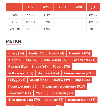
A92
A95
A95+
A98
ДТ
ATAN
77.99
81.49
89.99
TES
81.50
85.90
89.90
GRIFON
75.95
81.95
78.95
МЕТКИ
Chery
(76)
Geely
(63)
Haval
(54)
Hyundai
(105)
Kia
(91)
lada
(87)
LAda Granta
(97)
Lada Vesta
(91)
Renault
(51)
Skoda
(69)
Toyota
(78)
Volkswagen
(85)
Автоваз
(706)
Безопасность
(209)
ГИБДД
(91)
Закон
(556)
ОСАГО
(49)
ПДД
(136)
Происшествия
(56)
Статистика и рейтинги
(317)
Техосмотр
(80)
УАЗ
(85)
Экзамен
(57)
Электросамокат
(74)
автоваз
(88)
автозапчасти
(68)