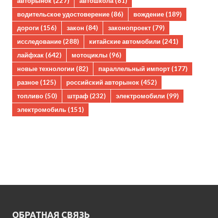
авторынок
(227)
автошкола
(81)
водительское удостоверение
(86)
вождение
(189)
дороги
(156)
закон
(84)
законопроект
(79)
исследование
(288)
китайские автомобили
(241)
лайфхак
(642)
мотоциклы
(96)
новые технологии
(82)
параллельный импорт
(177)
разное
(125)
российский авторынок
(452)
топливо
(50)
штраф
(232)
электромобили
(99)
электромобиль
(151)
ОБРАТНАЯ СВЯЗЬ