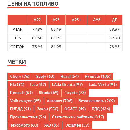
ЦЕНЫ НА ТОПЛИВО
A92
A95
A95+
A98
ДТ
ATAN
77.99
81.49
89.99
TES
81.50
85.90
89.90
GRIFON
75.95
81.95
78.95
МЕТКИ
Chery
(76)
Geely
(63)
Haval
(54)
Hyundai
(105)
Kia
(91)
lada
(87)
LAda Granta
(97)
Lada Vesta
(91)
Renault
(51)
Skoda
(69)
Toyota
(78)
Volkswagen
(85)
Автоваз
(706)
Безопасность
(209)
ГИБДД
(91)
Закон
(556)
ОСАГО
(49)
ПДД
(136)
Происшествия
(56)
Статистика и рейтинги
(317)
Техосмотр
(80)
УАЗ
(85)
Экзамен
(57)