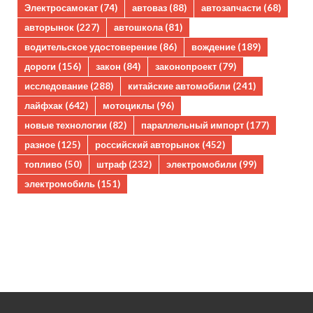
Электросамокат
(74)
автоваз
(88)
автозапчасти
(68)
авторынок
(227)
автошкола
(81)
водительское удостоверение
(86)
вождение
(189)
дороги
(156)
закон
(84)
законопроект
(79)
исследование
(288)
китайские автомобили
(241)
лайфхак
(642)
мотоциклы
(96)
новые технологии
(82)
параллельный импорт
(177)
разное
(125)
российский авторынок
(452)
топливо
(50)
штраф
(232)
электромобили
(99)
электромобиль
(151)