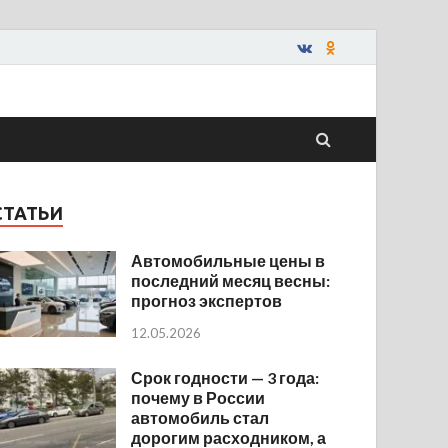
СТАТЬИ
Автомобильные цены в
последний месяц весны:
прогноз экспертов
12.05.2026
Срок годности — 3 года:
почему в России
автомобиль стал
дорогим расходником, а