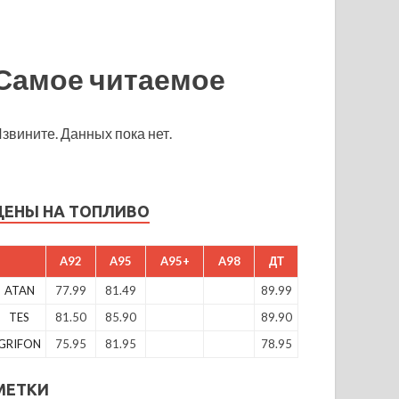
Самое читаемое
звините. Данных пока нет.
ЦЕНЫ НА ТОПЛИВО
A92
A95
A95+
A98
ДТ
ATAN
77.99
81.49
89.99
TES
81.50
85.90
89.90
GRIFON
75.95
81.95
78.95
МЕТКИ