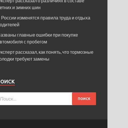
ксперт рассказал о различиях в составе
етних и зимних шин
 России изменятся правила труда и отдыха
одителей
азваны главные ошибки при покупке
втомобиля с пробегом
ксперт рассказал, как понять, что тормозные
олодки требуют замены
ПОИСК