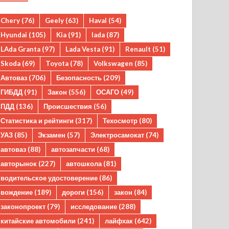
Chery
(76)
Geely
(63)
Haval
(54)
Hyundai
(105)
Kia
(91)
lada
(87)
LAda Granta
(97)
Lada Vesta
(91)
Renault
(51)
Skoda
(69)
Toyota
(78)
Volkswagen
(85)
Автоваз
(706)
Безопасность
(209)
ГИБДД
(91)
Закон
(556)
ОСАГО
(49)
ПДД
(136)
Происшествия
(56)
Статистика и рейтинги
(317)
Техосмотр
(80)
УАЗ
(85)
Экзамен
(57)
Электросамокат
(74)
автоваз
(88)
автозапчасти
(68)
авторынок
(227)
автошкола
(81)
водительское удостоверение
(86)
вождение
(189)
дороги
(156)
закон
(84)
законопроект
(79)
исследование
(288)
китайские автомобили
(241)
лайфхак
(642)