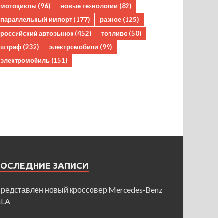
мотоциклы
(96)
новые технологии
(82)
параллельный импорт
(177)
разное
(125)
российский авторынок
(452)
топливо
(50)
штраф
(232)
электромобили
(99)
электромобиль
(151)
ПОСЛЕДНИЕ ЗАПИСИ
редставлен новый кроссовер Mercedes-Benz
GLA