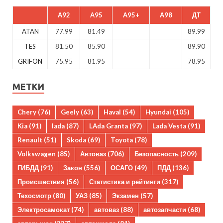
A92
A95
A95+
A98
ДТ
ATAN
77.99
81.49
89.99
TES
81.50
85.90
89.90
GRIFON
75.95
81.95
78.95
МЕТКИ
Chery
(76)
Geely
(63)
Haval
(54)
Hyundai
(105)
Kia
(91)
lada
(87)
LAda Granta
(97)
Lada Vesta
(91)
Renault
(51)
Skoda
(69)
Toyota
(78)
Volkswagen
(85)
Автоваз
(706)
Безопасность
(209)
ГИБДД
(91)
Закон
(556)
ОСАГО
(49)
ПДД
(136)
Происшествия
(56)
Статистика и рейтинги
(317)
Техосмотр
(80)
УАЗ
(85)
Экзамен
(57)
Электросамокат
(74)
автоваз
(88)
автозапчасти
(68)