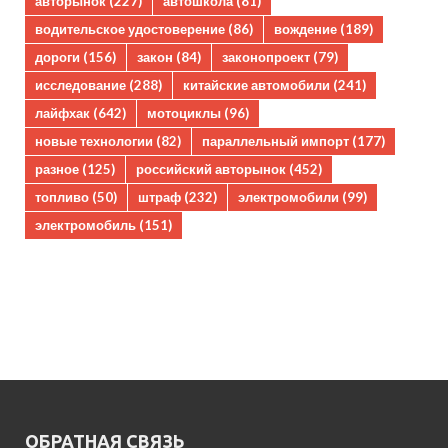
авторынок
(227)
автошкола
(81)
водительское удостоверение
(86)
вождение
(189)
дороги
(156)
закон
(84)
законопроект
(79)
исследование
(288)
китайские автомобили
(241)
лайфхак
(642)
мотоциклы
(96)
новые технологии
(82)
параллельный импорт
(177)
разное
(125)
российский авторынок
(452)
топливо
(50)
штраф
(232)
электромобили
(99)
электромобиль
(151)
ОБРАТНАЯ СВЯЗЬ