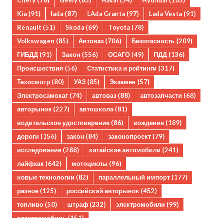
Chery
(76)
Geely
(63)
Haval
(54)
Hyundai
(105)
Kia
(91)
lada
(87)
LAda Granta
(97)
Lada Vesta
(91)
Renault
(51)
Skoda
(69)
Toyota
(78)
Volkswagen
(85)
Автоваз
(706)
Безопасность
(209)
ГИБДД
(91)
Закон
(556)
ОСАГО
(49)
ПДД
(136)
Происшествия
(56)
Статистика и рейтинги
(317)
Техосмотр
(80)
УАЗ
(85)
Экзамен
(57)
Электросамокат
(74)
автоваз
(88)
автозапчасти
(68)
авторынок
(227)
автошкола
(81)
водительское удостоверение
(86)
вождение
(189)
дороги
(156)
закон
(84)
законопроект
(79)
исследование
(288)
китайские автомобили
(241)
лайфхак
(642)
мотоциклы
(96)
новые технологии
(82)
параллельный импорт
(177)
разное
(125)
российский авторынок
(452)
топливо
(50)
штраф
(232)
электромобили
(99)