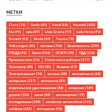
МЕТКИ
Chery
(76)
Geely
(63)
Haval
(54)
Hyundai
(105)
Kia
(91)
lada
(87)
LAda Granta
(97)
Lada Vesta
(91)
Renault
(51)
Skoda
(69)
Toyota
(78)
Volkswagen
(85)
Автоваз
(706)
Безопасность
(209)
ГИБДД
(91)
Закон
(556)
ОСАГО
(49)
ПДД
(136)
Происшествия
(56)
Статистика и рейтинги
(317)
Техосмотр
(80)
УАЗ
(85)
Экзамен
(57)
Электросамокат
(74)
автоваз
(88)
автозапчасти
(68)
авторынок
(227)
автошкола
(81)
водительское удостоверение
(86)
вождение
(189)
дороги
(156)
закон
(84)
законопроект
(79)
исследование
(288)
китайские автомобили
(241)
лайфхак
(642)
мотоциклы
(96)