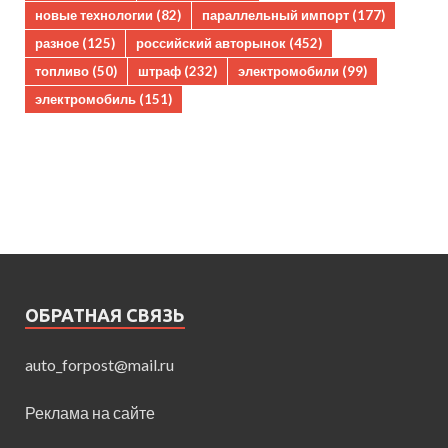
новые технологии
(82)
параллельный импорт
(177)
разное
(125)
российский авторынок
(452)
топливо
(50)
штраф
(232)
электромобили
(99)
электромобиль
(151)
ОБРАТНАЯ СВЯЗЬ
auto_forpost@mail.ru
Реклама на сайте