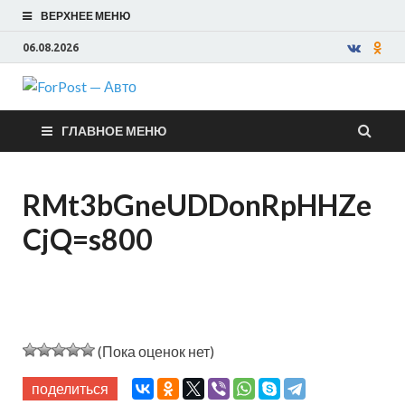
ВЕРХНЕЕ МЕНЮ
06.08.2026
ForPost —
ГЛАВНОЕ МЕНЮ
Авто
RMt3bGneUDDonRpHHZe
CjQ=s800
(Пока оценок нет)
поделиться