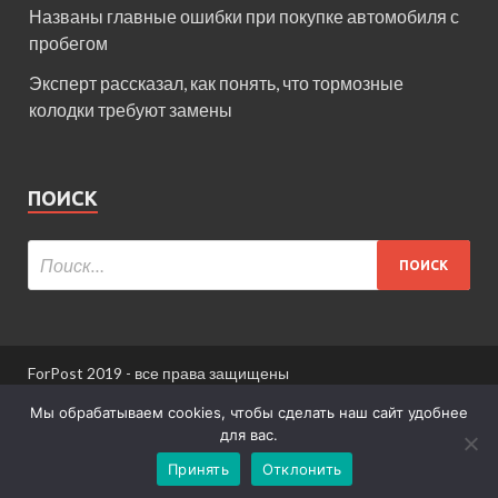
Названы главные ошибки при покупке автомобиля с
пробегом
Эксперт рассказал, как понять, что тормозные
колодки требуют замены
ПОИСК
ForPost 2019 - все права защищены
При использовании материалов сайта ссылка
Мы обрабатываем cookies, чтобы сделать наш сайт удобнее
обязательна.
для вас.
Принять
Отклонить
Информация для пользователей сайта