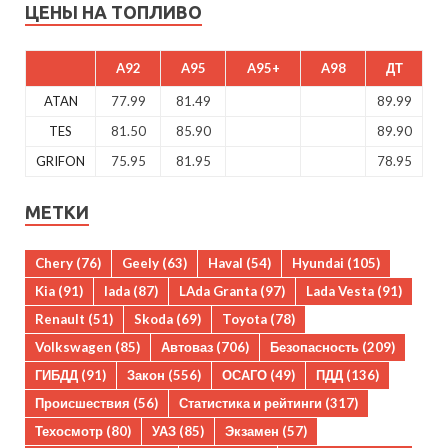
ЦЕНЫ НА ТОПЛИВО
A92
A95
A95+
A98
ДТ
ATAN
77.99
81.49
89.99
TES
81.50
85.90
89.90
GRIFON
75.95
81.95
78.95
МЕТКИ
Chery
(76)
Geely
(63)
Haval
(54)
Hyundai
(105)
Kia
(91)
lada
(87)
LAda Granta
(97)
Lada Vesta
(91)
Renault
(51)
Skoda
(69)
Toyota
(78)
Volkswagen
(85)
Автоваз
(706)
Безопасность
(209)
ГИБДД
(91)
Закон
(556)
ОСАГО
(49)
ПДД
(136)
Происшествия
(56)
Статистика и рейтинги
(317)
Техосмотр
(80)
УАЗ
(85)
Экзамен
(57)