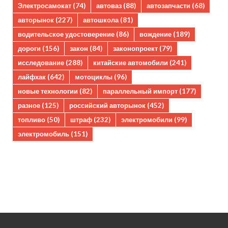
Электросамокат
(74)
автоваз
(88)
автозапчасти
(68)
авторынок
(227)
автошкола
(81)
водительское удостоверение
(86)
вождение
(189)
дороги
(156)
закон
(84)
законопроект
(79)
исследование
(288)
китайские автомобили
(241)
лайфхак
(642)
мотоциклы
(96)
новые технологии
(82)
параллельный импорт
(177)
разное
(125)
российский авторынок
(452)
топливо
(50)
штраф
(232)
электромобили
(99)
электромобиль
(151)